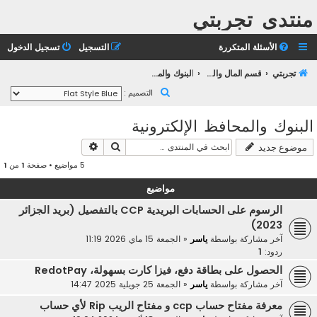
منتدى تجربتي
الأسئلة المتكررة
التسجيل
تسجيل الدخول
تجربتي
قسم المال والأعمال
البنوك والمحافظ الإلكترونية
ب
التصميم :
ح
البنوك والمحافظ الإلكترونية
ث
بحث
بحث متقدم
موضوع جديد
5 مواضيع • صفحة
1
من
1
مواضيع
الرسوم على الحسابات البريدية CCP بالتفصيل (بريد الجزائر
2023)
آخر مشاركة بواسطة
ياسر
«
الجمعة 15 ماي 2026 11:19
ردود:
1
الحصول على بطاقة دفع، فيزا كارت بسهولة، RedotPay
آخر مشاركة بواسطة
ياسر
«
الجمعة 25 جويلية 2025 14:47
معرفة مفتاح حساب ccp و مفتاح الريب Rip لأي حساب