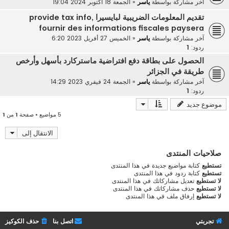
آخر مشاركة بواسطة
ياسر
«
الجمعة 18 أكتوبر 2024 19:04
تقديم المعلومات الضريبية لبايسيرا provide tax info,
fournir des informations fiscales paysera
آخر مشاركة بواسطة
ياسر
«
الخميس 27 أفريل 2023 6:20
ردود:
1
الحصول على بطاقة دفع افتراضية ماستركارد بأسهل وأرخص
طريقة في الجزائر
آخر مشاركة بواسطة
ياسر
«
الجمعة 24 فيفري 2023 14:29
ردود:
1
موضوع جديد
5 مواضيع • صفحة
1
من
1
الانتقال إلى
صلاحيات المنتدى
تستطيع
كتابة مواضيع جديدة في هذا المنتدى
تستطيع
كتابة ردود في هذا المنتدى
لا تستطيع
تعديل مشاركاتك في هذا المنتدى
لا تستطيع
حذف مشاركاتك في هذا المنتدى
لا تستطيع
إرفاق ملف في هذا المنتدى
تجربتي
اتصل بنا
حذف الكوكيز