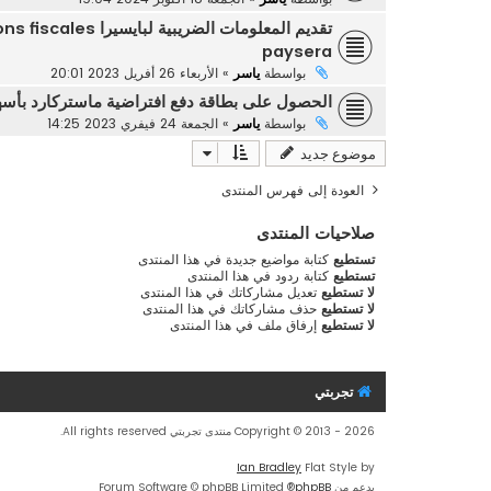
تقديم المعلومات الضر
paysera
بواسطة
ياسر
»
الأربعاء 26 أفريل 2023 20:01
الحصول على بطاقة دفع افتراضية ماستركارد بأس
بواسطة
ياسر
»
الجمعة 24 فيفري 2023 14:25
موضوع جديد
العودة إلى فهرس المنتدى
صلاحيات المنتدى
تستطيع
كتابة مواضيع جديدة في هذا المنتدى
تستطيع
كتابة ردود في هذا المنتدى
لا تستطيع
تعديل مشاركاتك في هذا المنتدى
لا تستطيع
حذف مشاركاتك في هذا المنتدى
لا تستطيع
إرفاق ملف في هذا المنتدى
تجربتي
Copyright © 2013 - 2026 منتدى تجربتي All rights reserved.
Ian Bradley
Flat Style by
بدعم من
phpBB
® Forum Software © phpBB Limited