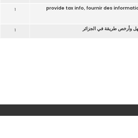
يبية لبايسيرا provide tax info, fournir des informations fiscales
1
هل وأرخص طريقة في الجزائر
1