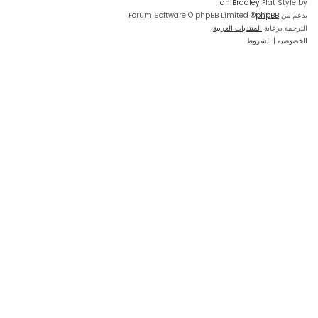
Ian Bradley
Flat Style by
بدعم من
phpBB
® Forum Software © phpBB Limited
الترجمة برعاية
المنتديات العربية
الخصوصية
|
الشروط