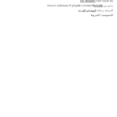
Ian Bradley
Flat Style by
بدعم من
phpBB
® Forum Software © phpBB Limited
الترجمة برعاية
المنتديات العربية
الخصوصية
|
الشروط