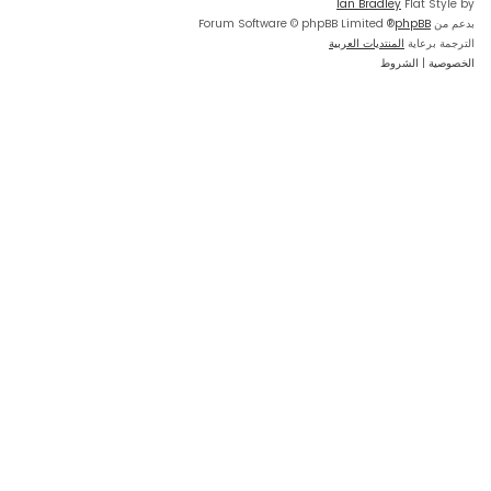
Ian Bradley
Flat Style by
بدعم من
phpBB
® Forum Software © phpBB Limited
الترجمة برعاية
المنتديات العربية
الخصوصية
|
الشروط