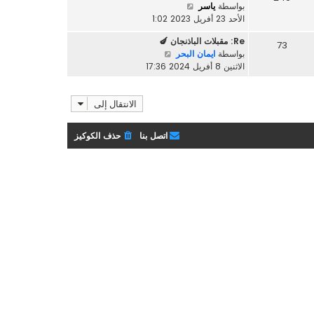
م
ش
بواسطة
ياسر
آ
ش
ا
الأحد 23 أفريل 2023 1:02
خ
ا
ه
ر
ر
Re: مقبلات الباذنجان 🍆
د
73
م
ش
ك
بواسطة
ايمان البحر
آ
ش
ا
ة
الاثنين 8 أفريل 2024 17:36
خ
ا
ه
ر
ر
د
م
ك
الانتقال إلى
آ
ش
ة
خ
ا
ر
ر
اتصل بنا
حذف الكوكيز
م
ك
ش
ة
ا
ر
ك
ة