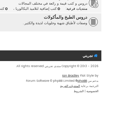
دروس و كتب قيمة و رائعة في مختلف المجالات
منتديات فرعية:
كتب إضافية لتلاميذ البكالوريا
،
كتب
دروس الطبخ والمأكولات
وصفات لأطباق شهية وحلويات لذيذة والكثير..
تجربتي
Copyright © 2013 - 2026 منتدى تجربتي All rights reserved.
Ian Bradley
Flat Style by
بدعم من
phpBB
® Forum Software © phpBB Limited
الترجمة برعاية
المنتديات العربية
الخصوصية
|
الشروط