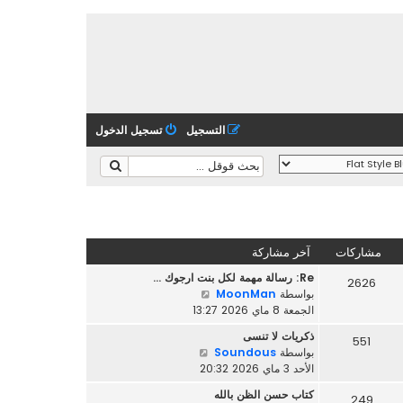
التسجيل
تسجيل الدخول
مشاركات
آخر مشاركة
Re: رسالة مهمة لكل بنت ارجوك …
2626
ش
بواسطة
MoonMan
ا
الجمعة 8 ماي 2026 13:27
ه
ذكريات لا تنسى
551
د
ش
بواسطة
Soundous
آ
ا
الأحد 3 ماي 2026 20:32
خ
ه
ر
كتاب حسن الظن بالله
249
د