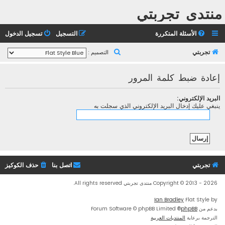
منتدى تجربتي
الأسئلة المتكررة
التسجيل
تسجيل الدخول
ب
تجربتي
التصميم :
ح
إعادة ضبط كلمة المرور
ث
البريد الإلكتروني:
ينبغي عليك إدخال البريد الإلكتروني الذي سجلت به
تجربتي
اتصل بنا
حذف الكوكيز
Copyright © 2013 - 2026 منتدى تجربتي All rights reserved.
Ian Bradley
Flat Style by
بدعم من
phpBB
® Forum Software © phpBB Limited
الترجمة برعاية
المنتديات العربية