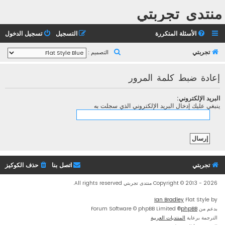
منتدى تجربتي
الأسئلة المتكررة
التسجيل
تسجيل الدخول
ب
تجربتي
التصميم :
ح
إعادة ضبط كلمة المرور
ث
البريد الإلكتروني:
ينبغي عليك إدخال البريد الإلكتروني الذي سجلت به
تجربتي
اتصل بنا
حذف الكوكيز
Copyright © 2013 - 2026 منتدى تجربتي All rights reserved.
Ian Bradley
Flat Style by
بدعم من
phpBB
® Forum Software © phpBB Limited
الترجمة برعاية
المنتديات العربية