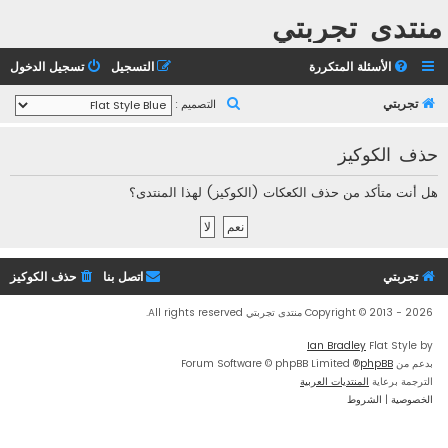
منتدى تجربتي
الأسئلة المتكررة
التسجيل
تسجيل الدخول
ب
تجربتي
التصميم :
ح
حذف الكوكيز
ث
هل أنت متأكد من حذف الكعكات (الكوكيز) لهذا المنتدى؟
تجربتي
اتصل بنا
حذف الكوكيز
Copyright © 2013 - 2026 منتدى تجربتي All rights reserved.
Ian Bradley
Flat Style by
بدعم من
phpBB
® Forum Software © phpBB Limited
الترجمة برعاية
المنتديات العربية
الخصوصية
|
الشروط