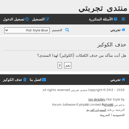
منتدى تجربتي
الأسئلة المتكررة
التسجيل
تسجيل الدخول
ب
تجربتي
التصميم :
ح
حذف الكوكيز
ث
هل أنت متأكد من حذف الكعكات (الكوكيز) لهذا المنتدى؟
تجربتي
اتصل بنا
حذف الكوكيز
Copyright © 2013 - 2026 منتدى تجربتي All rights reserved.
Ian Bradley
Flat Style by
بدعم من
phpBB
® Forum Software © phpBB Limited
الترجمة برعاية
المنتديات العربية
الخصوصية
|
الشروط