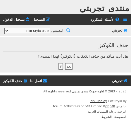
منتدى تجربتي
الأسئلة المتكررة
التسجيل
تسجيل الدخول
ب
تجربتي
التصميم :
ح
حذف الكوكيز
ث
هل أنت متأكد من حذف الكعكات (الكوكيز) لهذا المنتدى؟
تجربتي
اتصل بنا
حذف الكوكيز
Copyright © 2013 - 2026 منتدى تجربتي All rights reserved.
Ian Bradley
Flat Style by
بدعم من
phpBB
® Forum Software © phpBB Limited
الترجمة برعاية
المنتديات العربية
الخصوصية
|
الشروط