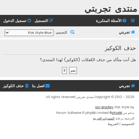
منتدى تجربتي
الأسئلة المتكررة
التسجيل
تسجيل الدخول
ب
تجربتي
التصميم :
ح
حذف الكوكيز
ث
هل أنت متأكد من حذف الكعكات (الكوكيز) لهذا المنتدى؟
تجربتي
اتصل بنا
حذف الكوكيز
Copyright © 2013 - 2026 منتدى تجربتي All rights reserved.
Ian Bradley
Flat Style by
بدعم من
phpBB
® Forum Software © phpBB Limited
الترجمة برعاية
المنتديات العربية
الخصوصية
|
الشروط