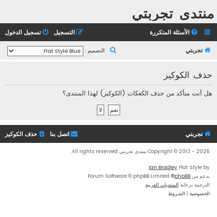
منتدى تجربتي
الأسئلة المتكررة
التسجيل
تسجيل الدخول
ب
تجربتي
التصميم :
ح
حذف الكوكيز
ث
هل أنت متأكد من حذف الكعكات (الكوكيز) لهذا المنتدى؟
تجربتي
اتصل بنا
حذف الكوكيز
Copyright © 2013 - 2026 منتدى تجربتي All rights reserved.
Ian Bradley
Flat Style by
بدعم من
phpBB
® Forum Software © phpBB Limited
الترجمة برعاية
المنتديات العربية
الخصوصية
|
الشروط