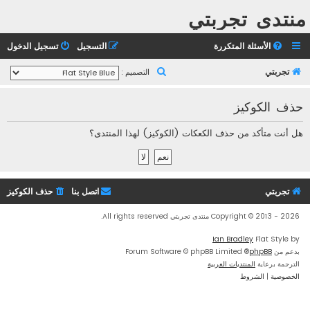
منتدى تجربتي
الأسئلة المتكررة
التسجيل
تسجيل الدخول
ب
تجربتي
التصميم :
ح
حذف الكوكيز
ث
هل أنت متأكد من حذف الكعكات (الكوكيز) لهذا المنتدى؟
تجربتي
اتصل بنا
حذف الكوكيز
Copyright © 2013 - 2026 منتدى تجربتي All rights reserved.
Ian Bradley
Flat Style by
بدعم من
phpBB
® Forum Software © phpBB Limited
الترجمة برعاية
المنتديات العربية
الخصوصية
|
الشروط