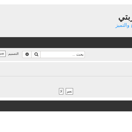
بتي
والتميز
بحث
بحث متقدم
التصميم :