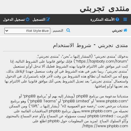
منتدى تجربتي
الأسئلة المتكررة
التسجيل
تسجيل الدخول
ب
تجربتي
التصميم :
ح
منتدى تجربتي - شروط الاستخدام
ث
بدخولك ”منتدى تجربتي“ (المشار إليها بـ”نحن“، ”منتدى تجربتي“,
”https://tajribaty.com/forum“) فإنك توافق قانونيا على الشروط التالية، إذا
كنت غير موافق على الالتزام قانونيا بهذه الشروط فعليك ألا تدخل أو/و تستعمل
”منتدى تجربتي“، ربما نغير في هذه الشروط في أي وقت سنعمل جهدنا لإبلاغك بذلك،
ومع أنه من الحكمة أن تطالع هذه الشروط من وقت لآخر فإنه باستمرارك في الدخول
واستعمال ”منتدى تجربتي“ بعد تعديل الشروط يعني أنك موافق قانونيا على الالتزام بها
بعد تعديها أو/و إضافتها.
منتدياتنا مدعومة من برنامج phpBB (ويشار إليه بهم أو ”برنامج phpBB“ أو
“www.phpbb.com” أو ”phpBB Limited“ أو ”phpBB Teams“) وهو برنامج
منتديات مرخص تحت “
رخصة جنو العمومية v2
” (يشار إليها بـ ”GPL“) ومن الممكن
تحميله من
www.phpbb.com
.يسهل برنامج phpbb المناقشات القائمة على
الإنترنت ؛ phpbb Limited ليست مسؤوله عن السماح و/أو عدم السماح بالمحتوى
و/أو السلوك المباح. لمزيد من المعلومات حول phpbb اطلع على
.
https://www.phpbb.com/