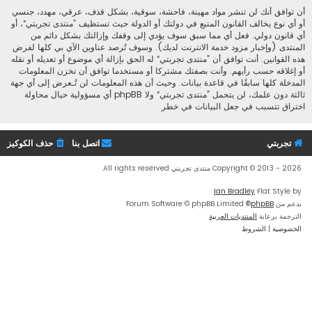
أن توافق أنك لن تنشر مواد مهينة، فاحشة، سوقية، بشكل قذف، عرقي، مهدد، جنسي
أو أي نوع يخالف القانون المتبع في دولتك أو الدولة حيث تستظيف ”منتدى تجربتي“، أو
أي قانون دولي. فعل أي مما سبق سوف يؤدي إلى وقفك وإزالتك بشكل دائم من
المنتدى (وإخبار مزود خدمة الانترنت لديك). وسوف تُرصد عناوين الآي بي كلها لفرض
هذه القوانين. أنت توافق أن ”منتدى تجربتي“ له الحق بإزالة أي موضوع أو تعديله أو نقله
أو إغلاقه حسب رأيهم. وأنت بصفتك مشتركا أو مستخدما توافق أن تخزن المعلومات
المدخلة كلها سابقًا في قاعدة بيانات. وحيث أن هذه المعلومات لن تُـعرض إلى أي جهة
ثالثة دون علمك، لن يتحمل ”منتدى تجربتي“ ولا phpBB أي مسؤولية حيال محاولة
اختراق تتسبب في جعل البيانات في خطر
تجربتي
اتصل بنا
حذف الكوكيز
Copyright © 2013 - 2026 منتدى تجربتي All rights reserved.
Ian Bradley
Flat Style by
بدعم من
phpBB
® Forum Software © phpBB Limited
الترجمة برعاية
المنتديات العربية
الخصوصية
|
الشروط