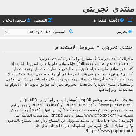
منتدى تجربتي
الأسئلة المتكررة
التسجيل
تسجيل الدخول
ب
تجربتي
التصميم :
ح
منتدى تجربتي - شروط الاستخدام
ث
بدخولك ”منتدى تجربتي“ (المشار إليها بـ”نحن“، ”منتدى تجربتي“,
”https://tajribaty.com/forum“) فإنك توافق قانونيا على الشروط التالية، إذا
كنت غير موافق على الالتزام قانونيا بهذه الشروط فعليك ألا تدخل أو/و تستعمل
”منتدى تجربتي“، ربما نغير في هذه الشروط في أي وقت سنعمل جهدنا لإبلاغك بذلك،
ومع أنه من الحكمة أن تطالع هذه الشروط من وقت لآخر فإنه باستمرارك في الدخول
واستعمال ”منتدى تجربتي“ بعد تعديل الشروط يعني أنك موافق قانونيا على الالتزام بها
بعد تعديها أو/و إضافتها.
منتدياتنا مدعومة من برنامج phpBB (ويشار إليه بهم أو ”برنامج phpBB“ أو
“www.phpbb.com” أو ”phpBB Limited“ أو ”phpBB Teams“) وهو برنامج
منتديات مرخص تحت “
رخصة جنو العمومية v2
” (يشار إليها بـ ”GPL“) ومن الممكن
تحميله من
www.phpbb.com
.يسهل برنامج phpbb المناقشات القائمة على
الإنترنت ؛ phpbb Limited ليست مسؤوله عن السماح و/أو عدم السماح بالمحتوى
و/أو السلوك المباح. لمزيد من المعلومات حول phpbb اطلع على
.
https://www.phpbb.com/