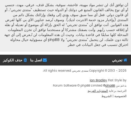
أن توافق أنك لن تنشر مواد مهينة، فاحشة، سوقية، بشكل قذف، عرقي، مهدد، جنسي
أو أي نوع يخالف القانون المتبع في دولتك أو الدولة حيث تستظيف ”منتدى تجربتي“، أو
أي قانون دولي. فعل أي مما سبق سوف يؤدي إلى وقفك وإزالتك بشكل دائم من
المنتدى (وإخبار مزود خدمة الانترنت لديك). وسوف تُرصد عناوين الآي بي كلها لفرض
هذه القوانين. أنت توافق أن ”منتدى تجربتي“ له الحق بإزالة أي موضوع أو تعديله أو نقله
أو إغلاقه حسب رأيهم. وأنت بصفتك مشتركا أو مستخدما توافق أن تخزن المعلومات
المدخلة كلها سابقًا في قاعدة بيانات. وحيث أن هذه المعلومات لن تُـعرض إلى أي جهة
ثالثة دون علمك، لن يتحمل ”منتدى تجربتي“ ولا phpBB أي مسؤولية حيال محاولة
اختراق تتسبب في جعل البيانات في خطر
تجربتي
اتصل بنا
حذف الكوكيز
Copyright © 2013 - 2026 منتدى تجربتي All rights reserved.
Ian Bradley
Flat Style by
بدعم من
phpBB
® Forum Software © phpBB Limited
الترجمة برعاية
المنتديات العربية
الخصوصية
|
الشروط