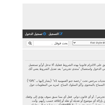
التسجيل
تسجيل الدخول
فق قانونيا على الشروط التالية، إذا كنت غير موافق على الالتزام قانونيا بهذه الشروط فعليك ألا تدخل أو/و تستعمل
ي الدخول واستعمال ”منتدى تجربتي“ بعد تعديل الشروط يعني أنك
رخصة جنو العمومية v2
” (يشار إليها بـ ”GPL“)
phpbb L ليست مسؤوله عن السماح و/أو عدم السماح بالمحتوى و/أو السلوك المباح. لمزيد من المعلومات حول
 تجربتي“، أو أي قانون دولي. فعل أي مما سبق سوف يؤدي إلى وقفك
إزالة أي موضوع أو تعديله أو نقله أو إغلاقه حسب رأيهم. وأنت
بصفتك مشتركا أو مستخدما توافق أن تخزن المعلومات المدخلة كلها سابقًا في قاعدة بيانات. وحيث أن هذه المعلومات لن تُـعرض إلى أي جهة ثالثة دون علمك، لن يتحمل ”منتدى تجربتي“ ولا phpBB أي مسؤولية حيال محاولة