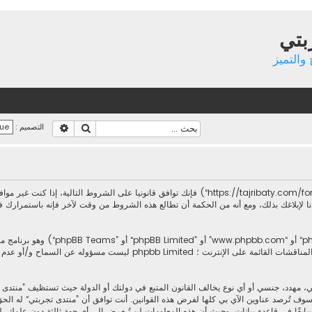
بتي
والتميز
بحث
بحث متقدم
التصميم :
بدخولك ”منتدى تجربتي“ (المشار إليها بـ”نحن“، ”منتدى تجربتي“, ”https://tajribaty.com/forum“) فإنك توا
لإبلاغك بذلك، ومع أنه من الحكمة أن تطالع هذه الشروط من وقت لآخر فإنه باستمرارك ف
.يسهل برنامج phpbb المناقشات القائمة على الإنترنت ؛ imited
، مهدد، جنسي أو أي نوع يخالف القانون المتبع في دولتك أو الدولة حيث تستظيف ”منتدى
وف تُرصد عناوين الآي بي كلها لفرض هذه القوانين. أنت توافق أن ”منتدى تجربتي“ له الحق ب