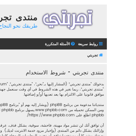
منتدى تجر
طريقك نحو النجاح 
روابط سريعة
الأسئلة المتكررة
تجربتي
منتدى تجربتي - شروط الاستخدام
”منتدى تجربتي“، ربما نغير في هذه الشروط في أي وقت سنعمل جهدنا 
موافق قانونيا على الالتزام بها بعد تعديها أو/و إضافتها.
منتدياتنا مدعومة من برنامج phpBB (ويشار إليه بهم أو ”برنامج phpBB“ أو “www.phpbb.com” أو ”phpBB Limited“ أو ”phpBB Teams“) وهو برنامج منتديات مرخص تحت “
ومن الممكن تحميله من
www.phpbb.com
phpbb اطلع على
https://www.phpbb.com/
.
أن توافق أنك لن تنشر مواد مهينة، فاحشة، سوقية، بشكل قذف، عرقي
وإزالتك بشكل دائم من المنتدى (وإخبار مزود خدمة الانترنت لديك). وس