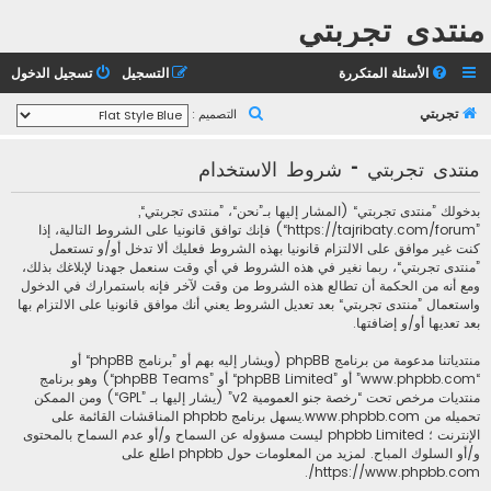
منتدى تجربتي
الأسئلة المتكررة
التسجيل
تسجيل الدخول
ب
تجربتي
التصميم :
ح
منتدى تجربتي - شروط الاستخدام
ث
بدخولك ”منتدى تجربتي“ (المشار إليها بـ”نحن“، ”منتدى تجربتي“,
”https://tajribaty.com/forum“) فإنك توافق قانونيا على الشروط التالية، إذا
كنت غير موافق على الالتزام قانونيا بهذه الشروط فعليك ألا تدخل أو/و تستعمل
”منتدى تجربتي“، ربما نغير في هذه الشروط في أي وقت سنعمل جهدنا لإبلاغك بذلك،
ومع أنه من الحكمة أن تطالع هذه الشروط من وقت لآخر فإنه باستمرارك في الدخول
واستعمال ”منتدى تجربتي“ بعد تعديل الشروط يعني أنك موافق قانونيا على الالتزام بها
بعد تعديها أو/و إضافتها.
منتدياتنا مدعومة من برنامج phpBB (ويشار إليه بهم أو ”برنامج phpBB“ أو
“www.phpbb.com” أو ”phpBB Limited“ أو ”phpBB Teams“) وهو برنامج
منتديات مرخص تحت “
رخصة جنو العمومية v2
” (يشار إليها بـ ”GPL“) ومن الممكن
تحميله من
www.phpbb.com
.يسهل برنامج phpbb المناقشات القائمة على
الإنترنت ؛ phpbb Limited ليست مسؤوله عن السماح و/أو عدم السماح بالمحتوى
و/أو السلوك المباح. لمزيد من المعلومات حول phpbb اطلع على
.
https://www.phpbb.com/