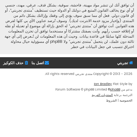
أن توافق أنك لن تنشر مواد مهينة، فاحشة، سوقية، بشكل قذف، عرقي، مهدد، جنسي
أو أي نوع يخالف القانون المتبع في دولتك أو الدولة حيث تستظيف ”منتدى تجربتي“، أو
أي قانون دولي. فعل أي مما سبق سوف يؤدي إلى وقفك وإزالتك بشكل دائم من
المنتدى (وإخبار مزود خدمة الانترنت لديك). وسوف تُرصد عناوين الآي بي كلها لفرض
هذه القوانين. أنت توافق أن ”منتدى تجربتي“ له الحق بإزالة أي موضوع أو تعديله أو نقله
أو إغلاقه حسب رأيهم. وأنت بصفتك مشتركا أو مستخدما توافق أن تخزن المعلومات
المدخلة كلها سابقًا في قاعدة بيانات. وحيث أن هذه المعلومات لن تُـعرض إلى أي جهة
ثالثة دون علمك، لن يتحمل ”منتدى تجربتي“ ولا phpBB أي مسؤولية حيال محاولة
اختراق تتسبب في جعل البيانات في خطر
تجربتي
اتصل بنا
حذف الكوكيز
Copyright © 2013 - 2026 منتدى تجربتي All rights reserved.
Ian Bradley
Flat Style by
بدعم من
phpBB
® Forum Software © phpBB Limited
الترجمة برعاية
المنتديات العربية
الخصوصية
|
الشروط