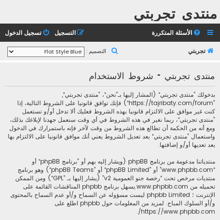
منتدى تجربتي
الأسئلة المتكررة
التسجيل
تسجيل الدخول
ب
تجربتي
التصميم :
ح
منتدى تجربتي - شروط الاستخدام
ث
بدخولك ”منتدى تجربتي“ (المشار إليها بـ”نحن“، ”منتدى تجربتي“,
”https://tajribaty.com/forum“) فإنك توافق قانونيا على الشروط التالية، إذا
كنت غير موافق على الالتزام قانونيا بهذه الشروط فعليك ألا تدخل أو/و تستعمل
”منتدى تجربتي“، ربما نغير في هذه الشروط في أي وقت سنعمل جهدنا لإبلاغك بذلك،
ومع أنه من الحكمة أن تطالع هذه الشروط من وقت لآخر فإنه باستمرارك في الدخول
واستعمال ”منتدى تجربتي“ بعد تعديل الشروط يعني أنك موافق قانونيا على الالتزام بها
بعد تعديها أو/و إضافتها.
منتدياتنا مدعومة من برنامج phpBB (ويشار إليه بهم أو ”برنامج phpBB“ أو
“www.phpbb.com” أو ”phpBB Limited“ أو ”phpBB Teams“) وهو برنامج
منتديات مرخص تحت “
رخصة جنو العمومية v2
” (يشار إليها بـ ”GPL“) ومن الممكن
تحميله من
www.phpbb.com
.يسهل برنامج phpbb المناقشات القائمة على
الإنترنت ؛ phpbb Limited ليست مسؤوله عن السماح و/أو عدم السماح بالمحتوى
و/أو السلوك المباح. لمزيد من المعلومات حول phpbb اطلع على
.
https://www.phpbb.com/