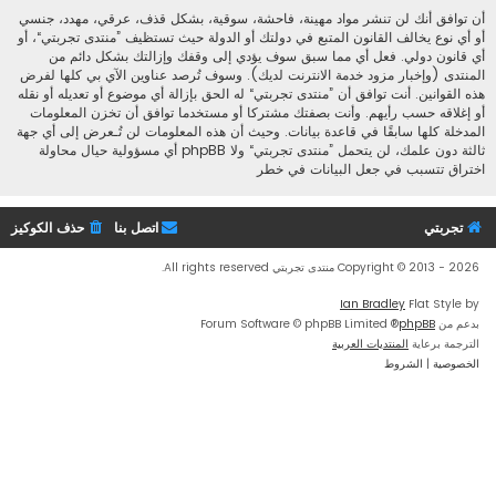
أن توافق أنك لن تنشر مواد مهينة، فاحشة، سوقية، بشكل قذف، عرقي، مهدد، جنسي
أو أي نوع يخالف القانون المتبع في دولتك أو الدولة حيث تستظيف ”منتدى تجربتي“، أو
أي قانون دولي. فعل أي مما سبق سوف يؤدي إلى وقفك وإزالتك بشكل دائم من
المنتدى (وإخبار مزود خدمة الانترنت لديك). وسوف تُرصد عناوين الآي بي كلها لفرض
هذه القوانين. أنت توافق أن ”منتدى تجربتي“ له الحق بإزالة أي موضوع أو تعديله أو نقله
أو إغلاقه حسب رأيهم. وأنت بصفتك مشتركا أو مستخدما توافق أن تخزن المعلومات
المدخلة كلها سابقًا في قاعدة بيانات. وحيث أن هذه المعلومات لن تُـعرض إلى أي جهة
ثالثة دون علمك، لن يتحمل ”منتدى تجربتي“ ولا phpBB أي مسؤولية حيال محاولة
اختراق تتسبب في جعل البيانات في خطر
تجربتي
اتصل بنا
حذف الكوكيز
Copyright © 2013 - 2026 منتدى تجربتي All rights reserved.
Ian Bradley
Flat Style by
بدعم من
phpBB
® Forum Software © phpBB Limited
الترجمة برعاية
المنتديات العربية
الخصوصية
|
الشروط