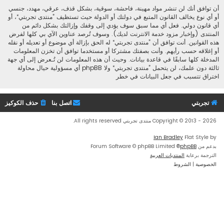
أن توافق أنك لن تنشر مواد مهينة، فاحشة، سوقية، بشكل قذف، عرقي، مهدد، جنسي
أو أي نوع يخالف القانون المتبع في دولتك أو الدولة حيث تستظيف ”منتدى تجربتي“، أو
أي قانون دولي. فعل أي مما سبق سوف يؤدي إلى وقفك وإزالتك بشكل دائم من
المنتدى (وإخبار مزود خدمة الانترنت لديك). وسوف تُرصد عناوين الآي بي كلها لفرض
هذه القوانين. أنت توافق أن ”منتدى تجربتي“ له الحق بإزالة أي موضوع أو تعديله أو نقله
أو إغلاقه حسب رأيهم. وأنت بصفتك مشتركا أو مستخدما توافق أن تخزن المعلومات
المدخلة كلها سابقًا في قاعدة بيانات. وحيث أن هذه المعلومات لن تُـعرض إلى أي جهة
ثالثة دون علمك، لن يتحمل ”منتدى تجربتي“ ولا phpBB أي مسؤولية حيال محاولة
اختراق تتسبب في جعل البيانات في خطر
تجربتي
اتصل بنا
حذف الكوكيز
Copyright © 2013 - 2026 منتدى تجربتي All rights reserved.
Ian Bradley
Flat Style by
بدعم من
phpBB
® Forum Software © phpBB Limited
الترجمة برعاية
المنتديات العربية
الخصوصية
|
الشروط