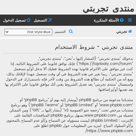
منتدى تجربتي
الأسئلة المتكررة
التسجيل
تسجيل الدخول
ب
تجربتي
التصميم :
ح
منتدى تجربتي - شروط الاستخدام
ث
بدخولك ”منتدى تجربتي“ (المشار إليها بـ”نحن“، ”منتدى تجربتي“,
”https://tajribaty.com/forum“) فإنك توافق قانونيا على الشروط التالية، إذا
كنت غير موافق على الالتزام قانونيا بهذه الشروط فعليك ألا تدخل أو/و تستعمل
”منتدى تجربتي“، ربما نغير في هذه الشروط في أي وقت سنعمل جهدنا لإبلاغك بذلك،
ومع أنه من الحكمة أن تطالع هذه الشروط من وقت لآخر فإنه باستمرارك في الدخول
واستعمال ”منتدى تجربتي“ بعد تعديل الشروط يعني أنك موافق قانونيا على الالتزام بها
بعد تعديها أو/و إضافتها.
منتدياتنا مدعومة من برنامج phpBB (ويشار إليه بهم أو ”برنامج phpBB“ أو
“www.phpbb.com” أو ”phpBB Limited“ أو ”phpBB Teams“) وهو برنامج
منتديات مرخص تحت “
رخصة جنو العمومية v2
” (يشار إليها بـ ”GPL“) ومن الممكن
تحميله من
www.phpbb.com
.يسهل برنامج phpbb المناقشات القائمة على
الإنترنت ؛ phpbb Limited ليست مسؤوله عن السماح و/أو عدم السماح بالمحتوى
و/أو السلوك المباح. لمزيد من المعلومات حول phpbb اطلع على
.
https://www.phpbb.com/