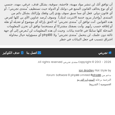
أن توافق أنك لن تنشر مواد مهينة، فاحشة، سوقية، بشكل قذف، عرقي، مهدد، جنسي
أو أي نوع يخالف القانون المتبع في دولتك أو الدولة حيث تستظيف ”منتدى تجربتي“، أو
أي قانون دولي. فعل أي مما سبق سوف يؤدي إلى وقفك وإزالتك بشكل دائم من
المنتدى (وإخبار مزود خدمة الانترنت لديك). وسوف تُرصد عناوين الآي بي كلها لفرض
هذه القوانين. أنت توافق أن ”منتدى تجربتي“ له الحق بإزالة أي موضوع أو تعديله أو نقله
أو إغلاقه حسب رأيهم. وأنت بصفتك مشتركا أو مستخدما توافق أن تخزن المعلومات
المدخلة كلها سابقًا في قاعدة بيانات. وحيث أن هذه المعلومات لن تُـعرض إلى أي جهة
ثالثة دون علمك، لن يتحمل ”منتدى تجربتي“ ولا phpBB أي مسؤولية حيال محاولة
اختراق تتسبب في جعل البيانات في خطر
تجربتي
اتصل بنا
حذف الكوكيز
Copyright © 2013 - 2026 منتدى تجربتي All rights reserved.
Ian Bradley
Flat Style by
بدعم من
phpBB
® Forum Software © phpBB Limited
الترجمة برعاية
المنتديات العربية
الخصوصية
|
الشروط