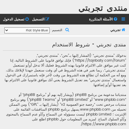
منتدى تجربتي
الأسئلة المتكررة
التسجيل
تسجيل الدخول
ب
تجربتي
التصميم :
ح
منتدى تجربتي - شروط الاستخدام
ث
بدخولك ”منتدى تجربتي“ (المشار إليها بـ”نحن“، ”منتدى تجربتي“,
”https://tajribaty.com/forum“) فإنك توافق قانونيا على الشروط التالية، إذا
كنت غير موافق على الالتزام قانونيا بهذه الشروط فعليك ألا تدخل أو/و تستعمل
”منتدى تجربتي“، ربما نغير في هذه الشروط في أي وقت سنعمل جهدنا لإبلاغك بذلك،
ومع أنه من الحكمة أن تطالع هذه الشروط من وقت لآخر فإنه باستمرارك في الدخول
واستعمال ”منتدى تجربتي“ بعد تعديل الشروط يعني أنك موافق قانونيا على الالتزام بها
بعد تعديها أو/و إضافتها.
منتدياتنا مدعومة من برنامج phpBB (ويشار إليه بهم أو ”برنامج phpBB“ أو
“www.phpbb.com” أو ”phpBB Limited“ أو ”phpBB Teams“) وهو برنامج
منتديات مرخص تحت “
رخصة جنو العمومية v2
” (يشار إليها بـ ”GPL“) ومن الممكن
تحميله من
www.phpbb.com
.يسهل برنامج phpbb المناقشات القائمة على
الإنترنت ؛ phpbb Limited ليست مسؤوله عن السماح و/أو عدم السماح بالمحتوى
و/أو السلوك المباح. لمزيد من المعلومات حول phpbb اطلع على
.
https://www.phpbb.com/