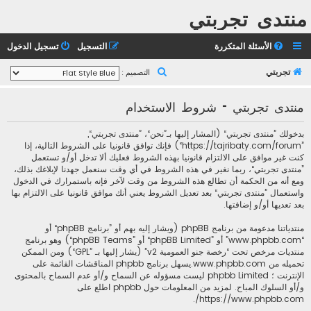
منتدى تجربتي
الأسئلة المتكررة
التسجيل
تسجيل الدخول
ب
تجربتي
التصميم :
ح
منتدى تجربتي - شروط الاستخدام
ث
بدخولك ”منتدى تجربتي“ (المشار إليها بـ”نحن“، ”منتدى تجربتي“,
”https://tajribaty.com/forum“) فإنك توافق قانونيا على الشروط التالية، إذا
كنت غير موافق على الالتزام قانونيا بهذه الشروط فعليك ألا تدخل أو/و تستعمل
”منتدى تجربتي“، ربما نغير في هذه الشروط في أي وقت سنعمل جهدنا لإبلاغك بذلك،
ومع أنه من الحكمة أن تطالع هذه الشروط من وقت لآخر فإنه باستمرارك في الدخول
واستعمال ”منتدى تجربتي“ بعد تعديل الشروط يعني أنك موافق قانونيا على الالتزام بها
بعد تعديها أو/و إضافتها.
منتدياتنا مدعومة من برنامج phpBB (ويشار إليه بهم أو ”برنامج phpBB“ أو
“www.phpbb.com” أو ”phpBB Limited“ أو ”phpBB Teams“) وهو برنامج
منتديات مرخص تحت “
رخصة جنو العمومية v2
” (يشار إليها بـ ”GPL“) ومن الممكن
تحميله من
www.phpbb.com
.يسهل برنامج phpbb المناقشات القائمة على
الإنترنت ؛ phpbb Limited ليست مسؤوله عن السماح و/أو عدم السماح بالمحتوى
و/أو السلوك المباح. لمزيد من المعلومات حول phpbb اطلع على
.
https://www.phpbb.com/