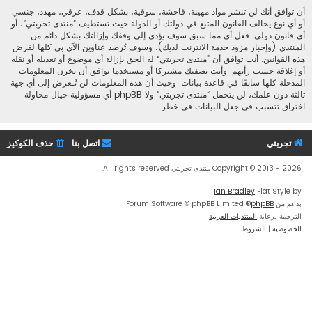
أن توافق أنك لن تنشر مواد مهينة، فاحشة، سوقية، بشكل قذف، عرقي، مهدد، جنسي
أو أي نوع يخالف القانون المتبع في دولتك أو الدولة حيث تستظيف ”منتدى تجربتي“، أو
أي قانون دولي. فعل أي مما سبق سوف يؤدي إلى وقفك وإزالتك بشكل دائم من
المنتدى (وإخبار مزود خدمة الانترنت لديك). وسوف تُرصد عناوين الآي بي كلها لفرض
هذه القوانين. أنت توافق أن ”منتدى تجربتي“ له الحق بإزالة أي موضوع أو تعديله أو نقله
أو إغلاقه حسب رأيهم. وأنت بصفتك مشتركا أو مستخدما توافق أن تخزن المعلومات
المدخلة كلها سابقًا في قاعدة بيانات. وحيث أن هذه المعلومات لن تُـعرض إلى أي جهة
ثالثة دون علمك، لن يتحمل ”منتدى تجربتي“ ولا phpBB أي مسؤولية حيال محاولة
اختراق تتسبب في جعل البيانات في خطر
تجربتي
اتصل بنا
حذف الكوكيز
Copyright © 2013 - 2026 منتدى تجربتي All rights reserved.
Ian Bradley
Flat Style by
بدعم من
phpBB
® Forum Software © phpBB Limited
الترجمة برعاية
المنتديات العربية
الخصوصية
|
الشروط