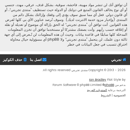
أن توافق أنك لن تنشر مواد مهينة، فاحشة، سوقية، بشكل قذف، عرقي، مهدد، جنسي
أو أي نوع يخالف القانون المتبع في دولتك أو الدولة حيث تستظيف ”منتدى تجربتي“، أو
أي قانون دولي. فعل أي مما سبق سوف يؤدي إلى وقفك وإزالتك بشكل دائم من
المنتدى (وإخبار مزود خدمة الانترنت لديك). وسوف تُرصد عناوين الآي بي كلها لفرض
هذه القوانين. أنت توافق أن ”منتدى تجربتي“ له الحق بإزالة أي موضوع أو تعديله أو نقله
أو إغلاقه حسب رأيهم. وأنت بصفتك مشتركا أو مستخدما توافق أن تخزن المعلومات
المدخلة كلها سابقًا في قاعدة بيانات. وحيث أن هذه المعلومات لن تُـعرض إلى أي جهة
ثالثة دون علمك، لن يتحمل ”منتدى تجربتي“ ولا phpBB أي مسؤولية حيال محاولة
اختراق تتسبب في جعل البيانات في خطر
تجربتي
اتصل بنا
حذف الكوكيز
Copyright © 2013 - 2026 منتدى تجربتي All rights reserved.
Ian Bradley
Flat Style by
بدعم من
phpBB
® Forum Software © phpBB Limited
الترجمة برعاية
المنتديات العربية
الخصوصية
|
الشروط