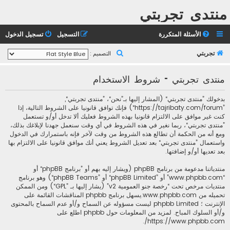
منتدى تجربتي
الأسئلة المتكررة
التسجيل
تسجيل الدخول
ب
تجربتي
التصميم :
ح
منتدى تجربتي - شروط الاستخدام
ث
بدخولك ”منتدى تجربتي“ (المشار إليها بـ”نحن“، ”منتدى تجربتي“,
”https://tajribaty.com/forum“) فإنك توافق قانونيا على الشروط التالية، إذا
كنت غير موافق على الالتزام قانونيا بهذه الشروط فعليك ألا تدخل أو/و تستعمل
”منتدى تجربتي“، ربما نغير في هذه الشروط في أي وقت سنعمل جهدنا لإبلاغك بذلك،
ومع أنه من الحكمة أن تطالع هذه الشروط من وقت لآخر فإنه باستمرارك في الدخول
واستعمال ”منتدى تجربتي“ بعد تعديل الشروط يعني أنك موافق قانونيا على الالتزام بها
بعد تعديها أو/و إضافتها.
منتدياتنا مدعومة من برنامج phpBB (ويشار إليه بهم أو ”برنامج phpBB“ أو
“www.phpbb.com” أو ”phpBB Limited“ أو ”phpBB Teams“) وهو برنامج
منتديات مرخص تحت “
رخصة جنو العمومية v2
” (يشار إليها بـ ”GPL“) ومن الممكن
تحميله من
www.phpbb.com
.يسهل برنامج phpbb المناقشات القائمة على
الإنترنت ؛ phpbb Limited ليست مسؤوله عن السماح و/أو عدم السماح بالمحتوى
و/أو السلوك المباح. لمزيد من المعلومات حول phpbb اطلع على
.
https://www.phpbb.com/