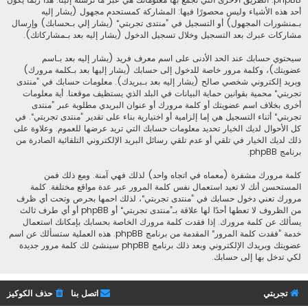
أحد هذه الأشياء وليس محصورًا فيها: المشاركة كمستحدم مجهول (يشار إليه
بـمنشورات المجهول) أو التسجيل في ”منتدى تجربتي“ (يشار إلي بـحسابك) وإرسال
مشاركات عبرك بعد التسجيل وخلال تسجيل الدخول (يشار إليه بعد بـمشاركاتك).
سيحتوي حسابك عند الحد الأدنى على اسم معرف فريد (يشار إليه بعد بـاسم
عضويتك)، وكلمة مرور خاصة للدخول إلى حسابك (يشار إليها بعد بـكلمة مرورك)
وبريد إلكتروني شخصي صالح (يشار إليه بعد بـبريدك). معلومات حسابك في ”منتدى
تجربتي“ محمية بقوانين حماية البيانات في البلد الذي يستظيف موقعنا. أية معلومات
أخرى بخلاف اسم عضويتك أو كلمة مرورك أو عنوان البريدي مطلوبة عبر ”منتدى
تجربتي“ أثناء التسجيل هي إما إلزامية أو اختيارية بناء على تقدير ”منتدى تجربتي“. في
كل الأحوال لديك الخيار تحديد معلومات حسابك التي تريد عرضها للعموم. وعلاوة على
ذلك لديك الخيار في تلقي أو عدم تلقي رسائل البريد الإلكتروني التلقائية الصادرة من
برنامج phpBB.
كلمة مرورك مشفرة (معماه في اتجاه واحد) لذلك فهي آمنة. ومع ذلك فمن
المستحسن أنك لا تعيد استعمال نفس كلمة المرور عبر عدة مواقع مختلفة. كلمة
مرورك تعني دخول حسابك في ”منتدى تجربتي“، لذلك احمها بحرص وتحت أي ظرف
من الظروف لا تعطها أحدًا لها علاقة بـ”منتدى تجربتي“ أو phpBB أو أي طرف ثالث
يسألك عن كلمة مرورك. إذا فقدت كلمة مرورك الخاصة بحسابك بإمكانك استعمال
خدمة ”فقدت كلمة المرور“ المقدمة من برنامج phpBB. هذه العملية ستسألك عن اسم
عضويتك وبريدك الإلكتروني وبعد ذلك برنامج phpBB سينشئ لك كلمة مرور جديدة
لكي تدخل بها إلى حسابك.
تجربتي
اتصل بنا
حذف الكوكيز