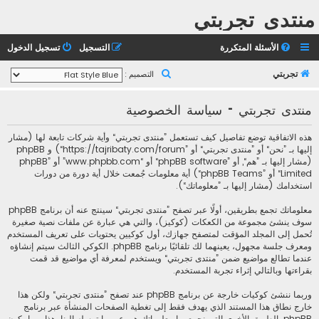
منتدى تجربتي
الأسئلة المتكررة
التسجيل
تسجيل الدخول
ب
تجربتي
التصميم :
ح
منتدى تجربتي - سياسة الخصوصية
ث
هذه الاتفاقية توضع تفاصيل كيف تستعمل ”منتدى تجربتي“ وأية شركات تابعة لها (مشار
إليها بـ ”نحن“ أو ”منتدى تجربتي“ أو ”https://tajribaty.com/forum“) و phpBB
(مشار إليها بـ ”هم“, أو ”phpBB software“ أو “www.phpbb.com” أو ”phpBB
Limited“ أو ”phpBB Teams“) أية معلومات جُمعت خلال أية دورة من دورات
استخدامك (مشار إليها بـ ”معلوماتك“).
معلوماتك تجمع بطريقين، أولًا عبر تصفح ”منتدى تجربتي“ سينتج عنه أن برنامج phpBB
سوف ينشئ مجموعة من الكعكات (كوكيز)، والتي هي عبارة عن ملفات نصية صغيرة
تُحمل إلى المجلد المؤقت لمتصفح جهازك، أول كوكيين يحتويات على تعريف المستخدم
ومعرف جلسة مجهول، يعينهما لك تلقائيًا برنامج phpBB. الكوكي الثالث سيتم إنشاؤه
عندما تطالع مواضيع ضمن ”منتدى تجربتي“ ويستخدم لمعرفة أي مواضيع قد قمت
بقراءتها وبالتالي إثراء تجربة المستخدم.
وربما ننشئ كوكيات خارجة عن برنامج phpBB عند تصفح ”منتدى تجربتي“ ولكن هذا
خارج نطاق هذا المستند الذي يهدف فقط إلى تغطية الصفحات المنشأة عبر برنامج
phpBB. الطريق الأخرى التي نجمع بها معلوماتك هي عبر ما ترسله إلينا. هذا ربما يكون