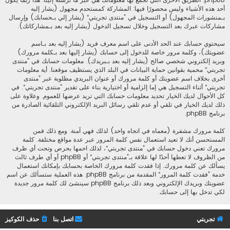
أحد هذه الأشياء وليس محصورًا فيها: المشاركة كمستحدم مجهول (يشار إليه
بـمنشورات المجهول) أو التسجيل في ”منتدى تجربتي“ (يشار إلي بـحسابك) وإرسال
مشاركات عبرك بعد التسجيل وخلال تسجيل الدخول (يشار إليه بعد بـمشاركاتك).
سيحتوي حسابك عند الحد الأدنى على اسم معرف فريد (يشار إليه بعد بـاسم
عضويتك)، وكلمة مرور خاصة للدخول إلى حسابك (يشار إليها بعد بـكلمة مرورك)
وبريد إلكتروني شخصي صالح (يشار إليه بعد بـبريدك). معلومات حسابك في ”منتدى
تجربتي“ محمية بقوانين حماية البيانات في البلد الذي يستظيف موقعنا. أية معلومات
أخرى بخلاف اسم عضويتك أو كلمة مرورك أو عنوان البريدي مطلوبة عبر ”منتدى
تجربتي“ أثناء التسجيل هي إما إلزامية أو اختيارية بناء على تقدير ”منتدى تجربتي“. في
كل الأحوال لديك الخيار تحديد معلومات حسابك التي تريد عرضها للعموم. وعلاوة على
ذلك لديك الخيار في تلقي أو عدم تلقي رسائل البريد الإلكتروني التلقائية الصادرة من
برنامج phpBB.
كلمة مرورك مشفرة (معماه في اتجاه واحد) لذلك فهي آمنة. ومع ذلك فمن
المستحسن أنك لا تعيد استعمال نفس كلمة المرور عبر عدة مواقع مختلفة. كلمة
مرورك تعني دخول حسابك في ”منتدى تجربتي“، لذلك احمها بحرص وتحت أي ظرف
من الظروف لا تعطها أحدًا لها علاقة بـ”منتدى تجربتي“ أو phpBB أو أي طرف ثالث
يسألك عن كلمة مرورك. إذا فقدت كلمة مرورك الخاصة بحسابك بإمكانك استعمال
خدمة ”فقدت كلمة المرور“ المقدمة من برنامج phpBB. هذه العملية ستسألك عن اسم
عضويتك وبريدك الإلكتروني وبعد ذلك برنامج phpBB سينشئ لك كلمة مرور جديدة
لكي تدخل بها إلى حسابك.
تجربتي
اتصل بنا
حذف الكوكيز