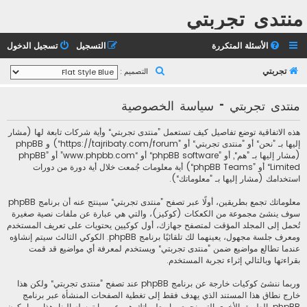
منتدى تجربتي
الأسئلة المتكررة
التسجيل
تسجيل الدخول
ب
تجربتي
التصميم :
ح
منتدى تجربتي - سياسة الخصوصية
ث
هذه الاتفاقية توضع تفاصيل كيف تستعمل ”منتدى تجربتي“ وأية شركات تابعة لها (مشار
إليها بـ ”نحن“ أو ”منتدى تجربتي“ أو ”https://tajribaty.com/forum“) و phpBB
(مشار إليها بـ ”هم“, أو ”phpBB software“ أو “www.phpbb.com” أو ”phpBB
Limited“ أو ”phpBB Teams“) أية معلومات جُمعت خلال أية دورة من دورات
استخدامك (مشار إليها بـ ”معلوماتك“).
معلوماتك تجمع بطريقين، أولًا عبر تصفح ”منتدى تجربتي“ سينتج عنه أن برنامج phpBB
سوف ينشئ مجموعة من الكعكات (كوكيز)، والتي هي عبارة عن ملفات نصية صغيرة
تُحمل إلى المجلد المؤقت لمتصفح جهازك، أول كوكيين يحتويات على تعريف المستخدم
ومعرف جلسة مجهول، يعينهما لك تلقائيًا برنامج phpBB. الكوكي الثالث سيتم إنشاؤه
عندما تطالع مواضيع ضمن ”منتدى تجربتي“ ويستخدم لمعرفة أي مواضيع قد قمت
بقراءتها وبالتالي إثراء تجربة المستخدم.
وربما ننشئ كوكيات خارجة عن برنامج phpBB عند تصفح ”منتدى تجربتي“ ولكن هذا
خارج نطاق هذا المستند الذي يهدف فقط إلى تغطية الصفحات المنشأة عبر برنامج
phpBB. الطريق الأخرى التي نجمع بها معلوماتك هي عبر ما ترسله إلينا. هذا ربما يكون