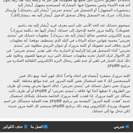
أحد هذه الأشياء وليس محصورًا فيها: المشاركة كمستحدم مجهول (يشار إليه
بـمنشورات المجهول) أو التسجيل في ”منتدى تجربتي“ (يشار إلي بـحسابك) وإرسال
مشاركات عبرك بعد التسجيل وخلال تسجيل الدخول (يشار إليه بعد بـمشاركاتك).
سيحتوي حسابك عند الحد الأدنى على اسم معرف فريد (يشار إليه بعد بـاسم
عضويتك)، وكلمة مرور خاصة للدخول إلى حسابك (يشار إليها بعد بـكلمة مرورك)
وبريد إلكتروني شخصي صالح (يشار إليه بعد بـبريدك). معلومات حسابك في ”منتدى
تجربتي“ محمية بقوانين حماية البيانات في البلد الذي يستظيف موقعنا. أية معلومات
أخرى بخلاف اسم عضويتك أو كلمة مرورك أو عنوان البريدي مطلوبة عبر ”منتدى
تجربتي“ أثناء التسجيل هي إما إلزامية أو اختيارية بناء على تقدير ”منتدى تجربتي“. في
كل الأحوال لديك الخيار تحديد معلومات حسابك التي تريد عرضها للعموم. وعلاوة على
ذلك لديك الخيار في تلقي أو عدم تلقي رسائل البريد الإلكتروني التلقائية الصادرة من
برنامج phpBB.
كلمة مرورك مشفرة (معماه في اتجاه واحد) لذلك فهي آمنة. ومع ذلك فمن
المستحسن أنك لا تعيد استعمال نفس كلمة المرور عبر عدة مواقع مختلفة. كلمة
مرورك تعني دخول حسابك في ”منتدى تجربتي“، لذلك احمها بحرص وتحت أي ظرف
من الظروف لا تعطها أحدًا لها علاقة بـ”منتدى تجربتي“ أو phpBB أو أي طرف ثالث
يسألك عن كلمة مرورك. إذا فقدت كلمة مرورك الخاصة بحسابك بإمكانك استعمال
خدمة ”فقدت كلمة المرور“ المقدمة من برنامج phpBB. هذه العملية ستسألك عن اسم
عضويتك وبريدك الإلكتروني وبعد ذلك برنامج phpBB سينشئ لك كلمة مرور جديدة
لكي تدخل بها إلى حسابك.
تجربتي
اتصل بنا
حذف الكوكيز