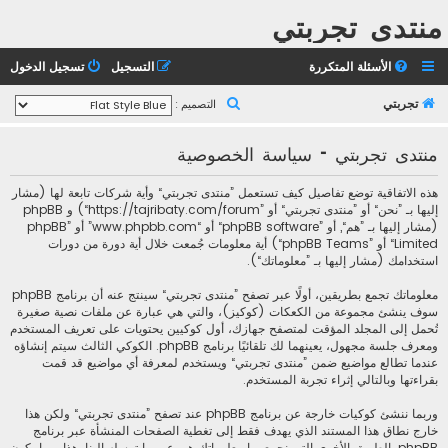
منتدى تجربتي
الأسئلة المتكررة
التسجيل
تسجيل الدخول
ب
تجربتي
التصميم :
ح
منتدى تجربتي - سياسة الخصوصية
ث
هذه الاتفاقية توضع تفاصيل كيف تستعمل ”منتدى تجربتي“ وأية شركات تابعة لها (مشار
إليها بـ ”نحن“ أو ”منتدى تجربتي“ أو ”https://tajribaty.com/forum“) و phpBB
(مشار إليها بـ ”هم“, أو ”phpBB software“ أو “www.phpbb.com” أو ”phpBB
Limited“ أو ”phpBB Teams“) أية معلومات جُمعت خلال أية دورة من دورات
استخدامك (مشار إليها بـ ”معلوماتك“).
معلوماتك تجمع بطريقين، أولًا عبر تصفح ”منتدى تجربتي“ سينتج عنه أن برنامج phpBB
سوف ينشئ مجموعة من الكعكات (كوكيز)، والتي هي عبارة عن ملفات نصية صغيرة
تُحمل إلى المجلد المؤقت لمتصفح جهازك، أول كوكيين يحتويات على تعريف المستخدم
ومعرف جلسة مجهول، يعينهما لك تلقائيًا برنامج phpBB. الكوكي الثالث سيتم إنشاؤه
عندما تطالع مواضيع ضمن ”منتدى تجربتي“ ويستخدم لمعرفة أي مواضيع قد قمت
بقراءتها وبالتالي إثراء تجربة المستخدم.
وربما ننشئ كوكيات خارجة عن برنامج phpBB عند تصفح ”منتدى تجربتي“ ولكن هذا
خارج نطاق هذا المستند الذي يهدف فقط إلى تغطية الصفحات المنشأة عبر برنامج
phpBB. الطريق الأخرى التي نجمع بها معلوماتك هي عبر ما ترسله إلينا. هذا ربما يكون