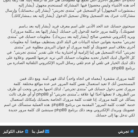
أحد هذه الأشياء وليس محصورًا فيها: المشاركة كمستحدم مجهول (يشار إليه
بـمنشورات المجهول) أو التسجيل في ”منتدى تجربتي“ (يشار إلي بـحسابك) وإرسال
مشاركات عبرك بعد التسجيل وخلال تسجيل الدخول (يشار إليه بعد بـمشاركاتك).
سيحتوي حسابك عند الحد الأدنى على اسم معرف فريد (يشار إليه بعد بـاسم
عضويتك)، وكلمة مرور خاصة للدخول إلى حسابك (يشار إليها بعد بـكلمة مرورك)
وبريد إلكتروني شخصي صالح (يشار إليه بعد بـبريدك). معلومات حسابك في ”منتدى
تجربتي“ محمية بقوانين حماية البيانات في البلد الذي يستظيف موقعنا. أية معلومات
أخرى بخلاف اسم عضويتك أو كلمة مرورك أو عنوان البريدي مطلوبة عبر ”منتدى
تجربتي“ أثناء التسجيل هي إما إلزامية أو اختيارية بناء على تقدير ”منتدى تجربتي“. في
كل الأحوال لديك الخيار تحديد معلومات حسابك التي تريد عرضها للعموم. وعلاوة على
ذلك لديك الخيار في تلقي أو عدم تلقي رسائل البريد الإلكتروني التلقائية الصادرة من
برنامج phpBB.
كلمة مرورك مشفرة (معماه في اتجاه واحد) لذلك فهي آمنة. ومع ذلك فمن
المستحسن أنك لا تعيد استعمال نفس كلمة المرور عبر عدة مواقع مختلفة. كلمة
مرورك تعني دخول حسابك في ”منتدى تجربتي“، لذلك احمها بحرص وتحت أي ظرف
من الظروف لا تعطها أحدًا لها علاقة بـ”منتدى تجربتي“ أو phpBB أو أي طرف ثالث
يسألك عن كلمة مرورك. إذا فقدت كلمة مرورك الخاصة بحسابك بإمكانك استعمال
خدمة ”فقدت كلمة المرور“ المقدمة من برنامج phpBB. هذه العملية ستسألك عن اسم
عضويتك وبريدك الإلكتروني وبعد ذلك برنامج phpBB سينشئ لك كلمة مرور جديدة
لكي تدخل بها إلى حسابك.
تجربتي
اتصل بنا
حذف الكوكيز