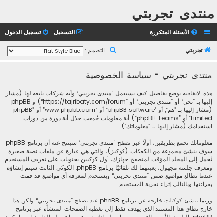
منتدى تجربتي
الأسئلة المتكررة
التسجيل
تسجيل الدخول
ب
تجربتي
التصميم :
ح
منتدى تجربتي - سياسة الخصوصية
ث
هذه الاتفاقية توضع تفاصيل كيف تستعمل ”منتدى تجربتي“ وأية شركات تابعة لها (مشار
إليها بـ ”نحن“ أو ”منتدى تجربتي“ أو ”https://tajribaty.com/forum“) و phpBB
(مشار إليها بـ ”هم“, أو ”phpBB software“ أو “www.phpbb.com” أو ”phpBB
Limited“ أو ”phpBB Teams“) أية معلومات جُمعت خلال أية دورة من دورات
استخدامك (مشار إليها بـ ”معلوماتك“).
معلوماتك تجمع بطريقين، أولًا عبر تصفح ”منتدى تجربتي“ سينتج عنه أن برنامج phpBB
سوف ينشئ مجموعة من الكعكات (كوكيز)، والتي هي عبارة عن ملفات نصية صغيرة
تُحمل إلى المجلد المؤقت لمتصفح جهازك، أول كوكيين يحتويات على تعريف المستخدم
ومعرف جلسة مجهول، يعينهما لك تلقائيًا برنامج phpBB. الكوكي الثالث سيتم إنشاؤه
عندما تطالع مواضيع ضمن ”منتدى تجربتي“ ويستخدم لمعرفة أي مواضيع قد قمت
بقراءتها وبالتالي إثراء تجربة المستخدم.
وربما ننشئ كوكيات خارجة عن برنامج phpBB عند تصفح ”منتدى تجربتي“ ولكن هذا
خارج نطاق هذا المستند الذي يهدف فقط إلى تغطية الصفحات المنشأة عبر برنامج
phpBB. الطريق الأخرى التي نجمع بها معلوماتك هي عبر ما ترسله إلينا. هذا ربما يكون