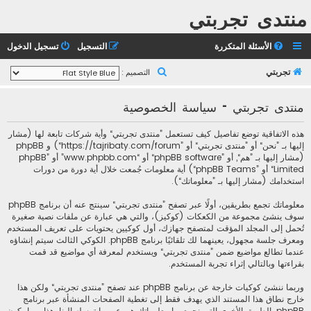
منتدى تجربتي
الأسئلة المتكررة
التسجيل
تسجيل الدخول
ب
تجربتي
التصميم :
ح
منتدى تجربتي - سياسة الخصوصية
ث
هذه الاتفاقية توضع تفاصيل كيف تستعمل ”منتدى تجربتي“ وأية شركات تابعة لها (مشار
إليها بـ ”نحن“ أو ”منتدى تجربتي“ أو ”https://tajribaty.com/forum“) و phpBB
(مشار إليها بـ ”هم“, أو ”phpBB software“ أو “www.phpbb.com” أو ”phpBB
Limited“ أو ”phpBB Teams“) أية معلومات جُمعت خلال أية دورة من دورات
استخدامك (مشار إليها بـ ”معلوماتك“).
معلوماتك تجمع بطريقين، أولًا عبر تصفح ”منتدى تجربتي“ سينتج عنه أن برنامج phpBB
سوف ينشئ مجموعة من الكعكات (كوكيز)، والتي هي عبارة عن ملفات نصية صغيرة
تُحمل إلى المجلد المؤقت لمتصفح جهازك، أول كوكيين يحتويات على تعريف المستخدم
ومعرف جلسة مجهول، يعينهما لك تلقائيًا برنامج phpBB. الكوكي الثالث سيتم إنشاؤه
عندما تطالع مواضيع ضمن ”منتدى تجربتي“ ويستخدم لمعرفة أي مواضيع قد قمت
بقراءتها وبالتالي إثراء تجربة المستخدم.
وربما ننشئ كوكيات خارجة عن برنامج phpBB عند تصفح ”منتدى تجربتي“ ولكن هذا
خارج نطاق هذا المستند الذي يهدف فقط إلى تغطية الصفحات المنشأة عبر برنامج
phpBB. الطريق الأخرى التي نجمع بها معلوماتك هي عبر ما ترسله إلينا. هذا ربما يكون