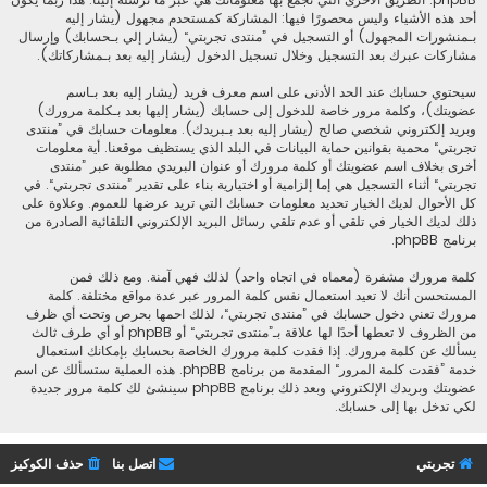
أحد هذه الأشياء وليس محصورًا فيها: المشاركة كمستحدم مجهول (يشار إليه
بـمنشورات المجهول) أو التسجيل في ”منتدى تجربتي“ (يشار إلي بـحسابك) وإرسال
مشاركات عبرك بعد التسجيل وخلال تسجيل الدخول (يشار إليه بعد بـمشاركاتك).
سيحتوي حسابك عند الحد الأدنى على اسم معرف فريد (يشار إليه بعد بـاسم
عضويتك)، وكلمة مرور خاصة للدخول إلى حسابك (يشار إليها بعد بـكلمة مرورك)
وبريد إلكتروني شخصي صالح (يشار إليه بعد بـبريدك). معلومات حسابك في ”منتدى
تجربتي“ محمية بقوانين حماية البيانات في البلد الذي يستظيف موقعنا. أية معلومات
أخرى بخلاف اسم عضويتك أو كلمة مرورك أو عنوان البريدي مطلوبة عبر ”منتدى
تجربتي“ أثناء التسجيل هي إما إلزامية أو اختيارية بناء على تقدير ”منتدى تجربتي“. في
كل الأحوال لديك الخيار تحديد معلومات حسابك التي تريد عرضها للعموم. وعلاوة على
ذلك لديك الخيار في تلقي أو عدم تلقي رسائل البريد الإلكتروني التلقائية الصادرة من
برنامج phpBB.
كلمة مرورك مشفرة (معماه في اتجاه واحد) لذلك فهي آمنة. ومع ذلك فمن
المستحسن أنك لا تعيد استعمال نفس كلمة المرور عبر عدة مواقع مختلفة. كلمة
مرورك تعني دخول حسابك في ”منتدى تجربتي“، لذلك احمها بحرص وتحت أي ظرف
من الظروف لا تعطها أحدًا لها علاقة بـ”منتدى تجربتي“ أو phpBB أو أي طرف ثالث
يسألك عن كلمة مرورك. إذا فقدت كلمة مرورك الخاصة بحسابك بإمكانك استعمال
خدمة ”فقدت كلمة المرور“ المقدمة من برنامج phpBB. هذه العملية ستسألك عن اسم
عضويتك وبريدك الإلكتروني وبعد ذلك برنامج phpBB سينشئ لك كلمة مرور جديدة
لكي تدخل بها إلى حسابك.
تجربتي
اتصل بنا
حذف الكوكيز