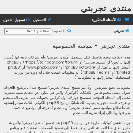
منتدى تجربتي
الأسئلة المتكررة
التسجيل
تسجيل الدخول
ب
تجربتي
التصميم :
ح
منتدى تجربتي - سياسة الخصوصية
ث
هذه الاتفاقية توضع تفاصيل كيف تستعمل ”منتدى تجربتي“ وأية شركات تابعة لها (مشار
إليها بـ ”نحن“ أو ”منتدى تجربتي“ أو ”https://tajribaty.com/forum“) و phpBB
(مشار إليها بـ ”هم“, أو ”phpBB software“ أو “www.phpbb.com” أو ”phpBB
Limited“ أو ”phpBB Teams“) أية معلومات جُمعت خلال أية دورة من دورات
استخدامك (مشار إليها بـ ”معلوماتك“).
معلوماتك تجمع بطريقين، أولًا عبر تصفح ”منتدى تجربتي“ سينتج عنه أن برنامج phpBB
سوف ينشئ مجموعة من الكعكات (كوكيز)، والتي هي عبارة عن ملفات نصية صغيرة
تُحمل إلى المجلد المؤقت لمتصفح جهازك، أول كوكيين يحتويات على تعريف المستخدم
ومعرف جلسة مجهول، يعينهما لك تلقائيًا برنامج phpBB. الكوكي الثالث سيتم إنشاؤه
عندما تطالع مواضيع ضمن ”منتدى تجربتي“ ويستخدم لمعرفة أي مواضيع قد قمت
بقراءتها وبالتالي إثراء تجربة المستخدم.
وربما ننشئ كوكيات خارجة عن برنامج phpBB عند تصفح ”منتدى تجربتي“ ولكن هذا
خارج نطاق هذا المستند الذي يهدف فقط إلى تغطية الصفحات المنشأة عبر برنامج
phpBB. الطريق الأخرى التي نجمع بها معلوماتك هي عبر ما ترسله إلينا. هذا ربما يكون