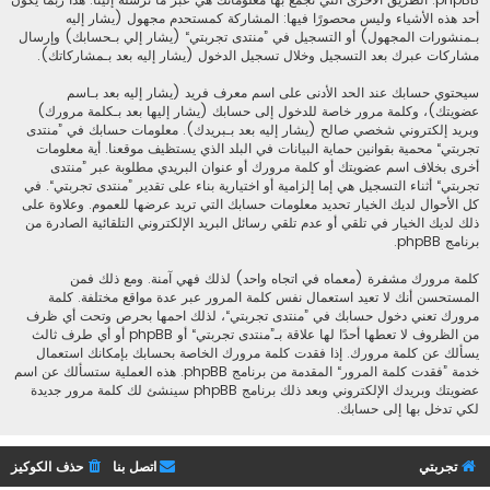
أحد هذه الأشياء وليس محصورًا فيها: المشاركة كمستحدم مجهول (يشار إليه
بـمنشورات المجهول) أو التسجيل في ”منتدى تجربتي“ (يشار إلي بـحسابك) وإرسال
مشاركات عبرك بعد التسجيل وخلال تسجيل الدخول (يشار إليه بعد بـمشاركاتك).
سيحتوي حسابك عند الحد الأدنى على اسم معرف فريد (يشار إليه بعد بـاسم
عضويتك)، وكلمة مرور خاصة للدخول إلى حسابك (يشار إليها بعد بـكلمة مرورك)
وبريد إلكتروني شخصي صالح (يشار إليه بعد بـبريدك). معلومات حسابك في ”منتدى
تجربتي“ محمية بقوانين حماية البيانات في البلد الذي يستظيف موقعنا. أية معلومات
أخرى بخلاف اسم عضويتك أو كلمة مرورك أو عنوان البريدي مطلوبة عبر ”منتدى
تجربتي“ أثناء التسجيل هي إما إلزامية أو اختيارية بناء على تقدير ”منتدى تجربتي“. في
كل الأحوال لديك الخيار تحديد معلومات حسابك التي تريد عرضها للعموم. وعلاوة على
ذلك لديك الخيار في تلقي أو عدم تلقي رسائل البريد الإلكتروني التلقائية الصادرة من
برنامج phpBB.
كلمة مرورك مشفرة (معماه في اتجاه واحد) لذلك فهي آمنة. ومع ذلك فمن
المستحسن أنك لا تعيد استعمال نفس كلمة المرور عبر عدة مواقع مختلفة. كلمة
مرورك تعني دخول حسابك في ”منتدى تجربتي“، لذلك احمها بحرص وتحت أي ظرف
من الظروف لا تعطها أحدًا لها علاقة بـ”منتدى تجربتي“ أو phpBB أو أي طرف ثالث
يسألك عن كلمة مرورك. إذا فقدت كلمة مرورك الخاصة بحسابك بإمكانك استعمال
خدمة ”فقدت كلمة المرور“ المقدمة من برنامج phpBB. هذه العملية ستسألك عن اسم
عضويتك وبريدك الإلكتروني وبعد ذلك برنامج phpBB سينشئ لك كلمة مرور جديدة
لكي تدخل بها إلى حسابك.
تجربتي
اتصل بنا
حذف الكوكيز