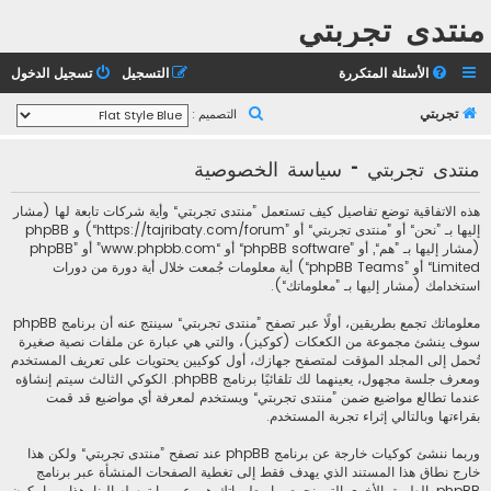
منتدى تجربتي
الأسئلة المتكررة
التسجيل
تسجيل الدخول
ب
تجربتي
التصميم :
ح
منتدى تجربتي - سياسة الخصوصية
ث
هذه الاتفاقية توضع تفاصيل كيف تستعمل ”منتدى تجربتي“ وأية شركات تابعة لها (مشار
إليها بـ ”نحن“ أو ”منتدى تجربتي“ أو ”https://tajribaty.com/forum“) و phpBB
(مشار إليها بـ ”هم“, أو ”phpBB software“ أو “www.phpbb.com” أو ”phpBB
Limited“ أو ”phpBB Teams“) أية معلومات جُمعت خلال أية دورة من دورات
استخدامك (مشار إليها بـ ”معلوماتك“).
معلوماتك تجمع بطريقين، أولًا عبر تصفح ”منتدى تجربتي“ سينتج عنه أن برنامج phpBB
سوف ينشئ مجموعة من الكعكات (كوكيز)، والتي هي عبارة عن ملفات نصية صغيرة
تُحمل إلى المجلد المؤقت لمتصفح جهازك، أول كوكيين يحتويات على تعريف المستخدم
ومعرف جلسة مجهول، يعينهما لك تلقائيًا برنامج phpBB. الكوكي الثالث سيتم إنشاؤه
عندما تطالع مواضيع ضمن ”منتدى تجربتي“ ويستخدم لمعرفة أي مواضيع قد قمت
بقراءتها وبالتالي إثراء تجربة المستخدم.
وربما ننشئ كوكيات خارجة عن برنامج phpBB عند تصفح ”منتدى تجربتي“ ولكن هذا
خارج نطاق هذا المستند الذي يهدف فقط إلى تغطية الصفحات المنشأة عبر برنامج
phpBB. الطريق الأخرى التي نجمع بها معلوماتك هي عبر ما ترسله إلينا. هذا ربما يكون