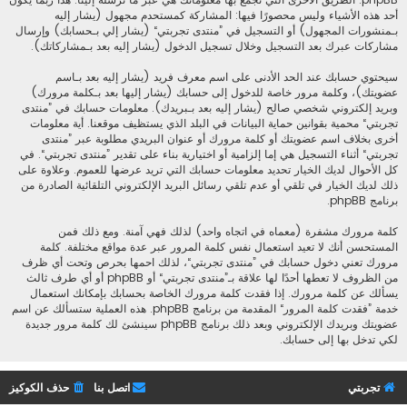
أحد هذه الأشياء وليس محصورًا فيها: المشاركة كمستحدم مجهول (يشار إليه
بـمنشورات المجهول) أو التسجيل في ”منتدى تجربتي“ (يشار إلي بـحسابك) وإرسال
مشاركات عبرك بعد التسجيل وخلال تسجيل الدخول (يشار إليه بعد بـمشاركاتك).
سيحتوي حسابك عند الحد الأدنى على اسم معرف فريد (يشار إليه بعد بـاسم
عضويتك)، وكلمة مرور خاصة للدخول إلى حسابك (يشار إليها بعد بـكلمة مرورك)
وبريد إلكتروني شخصي صالح (يشار إليه بعد بـبريدك). معلومات حسابك في ”منتدى
تجربتي“ محمية بقوانين حماية البيانات في البلد الذي يستظيف موقعنا. أية معلومات
أخرى بخلاف اسم عضويتك أو كلمة مرورك أو عنوان البريدي مطلوبة عبر ”منتدى
تجربتي“ أثناء التسجيل هي إما إلزامية أو اختيارية بناء على تقدير ”منتدى تجربتي“. في
كل الأحوال لديك الخيار تحديد معلومات حسابك التي تريد عرضها للعموم. وعلاوة على
ذلك لديك الخيار في تلقي أو عدم تلقي رسائل البريد الإلكتروني التلقائية الصادرة من
برنامج phpBB.
كلمة مرورك مشفرة (معماه في اتجاه واحد) لذلك فهي آمنة. ومع ذلك فمن
المستحسن أنك لا تعيد استعمال نفس كلمة المرور عبر عدة مواقع مختلفة. كلمة
مرورك تعني دخول حسابك في ”منتدى تجربتي“، لذلك احمها بحرص وتحت أي ظرف
من الظروف لا تعطها أحدًا لها علاقة بـ”منتدى تجربتي“ أو phpBB أو أي طرف ثالث
يسألك عن كلمة مرورك. إذا فقدت كلمة مرورك الخاصة بحسابك بإمكانك استعمال
خدمة ”فقدت كلمة المرور“ المقدمة من برنامج phpBB. هذه العملية ستسألك عن اسم
عضويتك وبريدك الإلكتروني وبعد ذلك برنامج phpBB سينشئ لك كلمة مرور جديدة
لكي تدخل بها إلى حسابك.
تجربتي
اتصل بنا
حذف الكوكيز