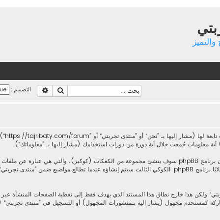
بتي
والتميز
بحث
بحث متقدم
التصميم :
معلوماتك تجمع بطريقين، أولًا عبر تصفح ”منتدى تجربتي“ سينتج عنه أن برنامج phpBB سوف ينشئ مجموعة من الكعك
يحتويات على تعريف المستخدم ومعرف جلسة مجهول، يعينهما لك تلقائيًا برنامج phpBB. الكوكي الثالث سيتم إنشاؤه ع
المشاركة كمستحدم مجهول (يشار إليه بـمنشورات المجهول) أو التسجيل في ”منتدى تجربتي