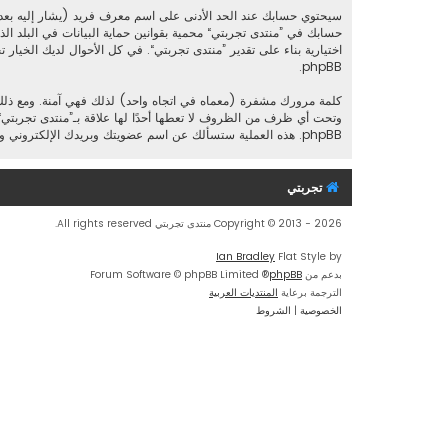
سيحتوي حسابك عند الحد الأدنى على اسم معرف فريد (يشار إليه بعد
حسابك في ”منتدى تجربتي“ محمية بقوانين حماية البيانات في البلد ال
اختيارية بناء على تقدير ”منتدى تجربتي“. في كل الأحوال لديك الخيار 
phpBB.
كلمة مرورك مشفرة (معماه في اتجاه واحد) لذلك فهي آمنة. ومع ذل
phpBB. هذه العملية ستسألك عن اسم عضويتك وبريدك الإلكتروني وبعد ذلك برنامج phpBB سينشئ لك كلمة مرور جديدة لكي تدخل بها إلى حسابك.
تجربتي
Copyright © 2013 - 2026 منتدى تجربتي All rights reserved.
Ian Bradley
Flat Style by
بدعم من
phpBB
® Forum Software © phpBB Limited
الترجمة برعاية
المنتديات العربية
الخصوصية
|
الشروط