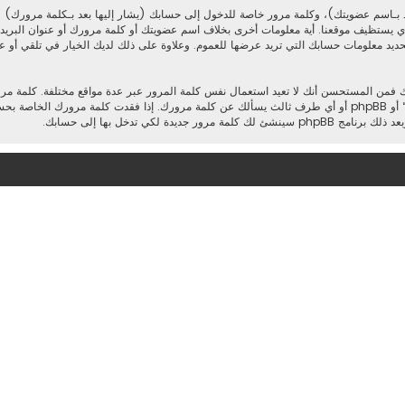
 بـاسم عضويتك)، وكلمة مرور خاصة للدخول إلى حسابك (يشار إليها بعد بـكلمة مرورك) و
ذي يستظيف موقعنا. أية معلومات أخرى بخلاف اسم عضويتك أو كلمة مرورك أو عنوان البريدي 
تحديد معلومات حسابك التي تريد عرضها للعموم. وعلاوة على ذلك لديك الخيار في تلقي أو عدم
ك فمن المستحسن أنك لا تعيد استعمال نفس كلمة المرور عبر عدة مواقع مختلفة. كلمة م
وتحت أي ظرف من الظروف لا تعطها أحدًا لها علاقة بـ”منتدى تجربتي“ أو phpBB أو أي طرف ثالث يسألك عن كلمة مرورك