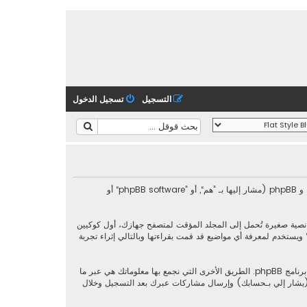
التسجيل
تسجيل الدخول
هذه الاتفاقية توضع تفاصيل كيف تستعمل ”منتدى تجربتي“ وأية شركات تابعة لها (مشار إليها بـ ”نحن“ أو ”منتدى تجربتي“ أو ”https://tajribaty.com/forum“) و phpBB (مشار إليها بـ ”هم“, أو ”phpBB software“ أو
ات (كوكيز)، والتي هي عبارة عن ملفات نصية صغيرة تُحمل إلى المجلد المؤقت لمتصفح جهازك، أول كوكيين
ندما تطالع مواضيع ضمن ”منتدى تجربتي“ ويستخدم لمعرفة أي مواضيع قد قمت بقراءتها وبالتالي إثراء تجربة
وربما ننشئ كوكيات خارجة عن برنامج phpBB عند تصفح ”منتدى تجربتي“ ولكن هذا خارج نطاق هذا المستند الذي يهدف فقط إلى تغطية الصفحات المنشأة عبر برنامج phpBB. الطريق الأخرى التي نجمع بها معلوماتك هي عبر ما
“ (يشار إلي بـحسابك) وإرسال مشاركات عبرك بعد التسجيل وخلال