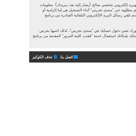
بريد إلكتروني شخصي صالح (يشار إليه بعد بـبريدك). معلومات
مطلوبة عبر ”منتدى تجربتي“ أثناء التسجيل هي إما إلزامية أو
 تلقي رسائل البريد الإلكتروني التلقائية الصادرة من برنامج
رورك تعني دخول حسابك في ”منتدى تجربتي“، لذلك احمها بحرص
. إذا فقدت كلمة مرورك الخاصة بحسابك بإمكانك استعمال خدمة ”فقدت كلمة المرور“ المقدمة من برنامج
اتصل بنا
حذف الكوكيز