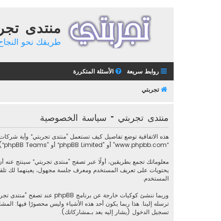
منتدى تجر
طريقك نحو النجاح 
روابط سريعة
الأسئلة المتكررة
تجربتي
منتدى تجربتي - سياسة الخصوصية
“www.phpbb.com” أو ”phpBB Limited“ أو ”phpBB Teams“) أية معلومات جُمعت خلال أية دورة من دورات استخدامك (مشار إليها بـ ”معلوماتك“).
المستخدم.
ترسله إلينا. هذا ربما يكون أحد هذه الأشياء وليس محصورًا فيها: 
تسجيل الدخول (يشار إليه بعد بـمشاركاتك).