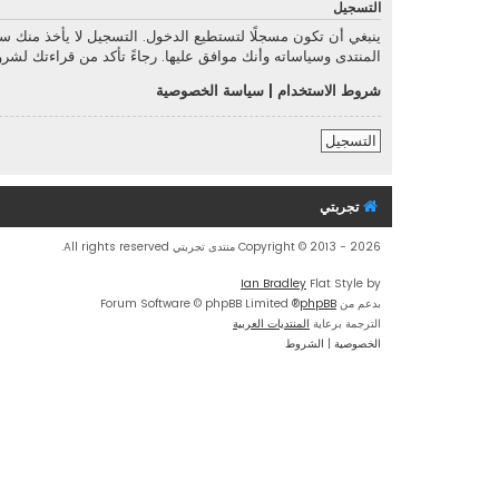
التسجيل
ينبغي أن تكون مسجلًا لتستطيع الدخول. التسجيل لا يأخذ منك 
المنتدى وسياساته وأنك موافق عليها. رجاءً تأكد من قراءتك لش
شروط الاستخدام
|
سياسة الخصوصية
التسجيل
تجربتي
Copyright © 2013 - 2026 منتدى تجربتي All rights reserved.
Ian Bradley
Flat Style by
بدعم من
phpBB
® Forum Software © phpBB Limited
الترجمة برعاية
المنتديات العربية
الخصوصية
|
الشروط