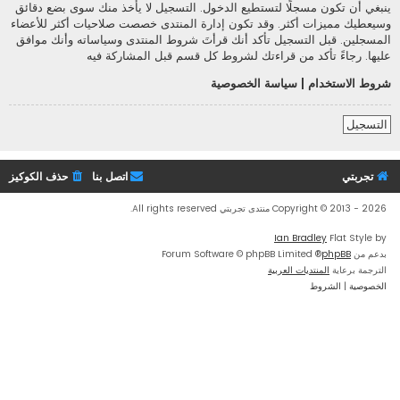
ينبغي أن تكون مسجلًا لتستطيع الدخول. التسجيل لا يأخذ منك سوى بضع دقائق
وسيعطيك مميزات أكثر. وقد تكون إدارة المنتدى خصصت صلاحيات أكثر للأعضاء
المسجلين. قبل التسجيل تأكد أنك قرأتَ شروط المنتدى وسياساته وأنك موافق
عليها. رجاءً تأكد من قراءتك لشروط كل قسم قبل المشاركة فيه
شروط الاستخدام
|
سياسة الخصوصية
التسجيل
تجربتي
اتصل بنا
حذف الكوكيز
Copyright © 2013 - 2026 منتدى تجربتي All rights reserved.
Ian Bradley
Flat Style by
بدعم من
phpBB
® Forum Software © phpBB Limited
الترجمة برعاية
المنتديات العربية
الخصوصية
|
الشروط