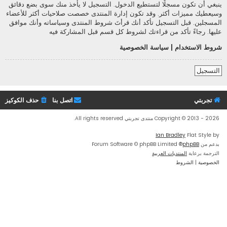
ينبغي أن تكون مسجلًا لتستطيع الدخول. التسجيل لا يأخذ منك سوى بضع دقائق
وسيعطيك مميزات أكثر. وقد تكون إدارة المنتدى خصصت صلاحيات أكثر للأعضاء
المسجلين. قبل التسجيل تأكد أنك قرأتَ شروط المنتدى وسياساته وأنك موافق
عليها. رجاءً تأكد من قراءتك لشروط كل قسم قبل المشاركة فيه
شروط الاستخدام
|
سياسة الخصوصية
التسجيل
تجربتي
اتصل بنا
حذف الكوكيز
Copyright © 2013 - 2026 منتدى تجربتي All rights reserved.
Ian Bradley
Flat Style by
بدعم من
phpBB
® Forum Software © phpBB Limited
الترجمة برعاية
المنتديات العربية
الخصوصية
|
الشروط