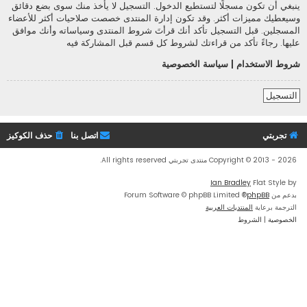
ينبغي أن تكون مسجلًا لتستطيع الدخول. التسجيل لا يأخذ منك سوى بضع دقائق
وسيعطيك مميزات أكثر. وقد تكون إدارة المنتدى خصصت صلاحيات أكثر للأعضاء
المسجلين. قبل التسجيل تأكد أنك قرأتَ شروط المنتدى وسياساته وأنك موافق
عليها. رجاءً تأكد من قراءتك لشروط كل قسم قبل المشاركة فيه
شروط الاستخدام
|
سياسة الخصوصية
التسجيل
تجربتي
اتصل بنا
حذف الكوكيز
Copyright © 2013 - 2026 منتدى تجربتي All rights reserved.
Ian Bradley
Flat Style by
بدعم من
phpBB
® Forum Software © phpBB Limited
الترجمة برعاية
المنتديات العربية
الخصوصية
|
الشروط