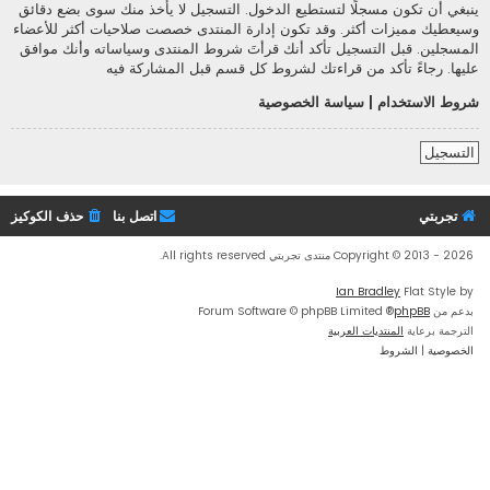
ينبغي أن تكون مسجلًا لتستطيع الدخول. التسجيل لا يأخذ منك سوى بضع دقائق
وسيعطيك مميزات أكثر. وقد تكون إدارة المنتدى خصصت صلاحيات أكثر للأعضاء
المسجلين. قبل التسجيل تأكد أنك قرأتَ شروط المنتدى وسياساته وأنك موافق
عليها. رجاءً تأكد من قراءتك لشروط كل قسم قبل المشاركة فيه
شروط الاستخدام
|
سياسة الخصوصية
التسجيل
تجربتي
اتصل بنا
حذف الكوكيز
Copyright © 2013 - 2026 منتدى تجربتي All rights reserved.
Ian Bradley
Flat Style by
بدعم من
phpBB
® Forum Software © phpBB Limited
الترجمة برعاية
المنتديات العربية
الخصوصية
|
الشروط