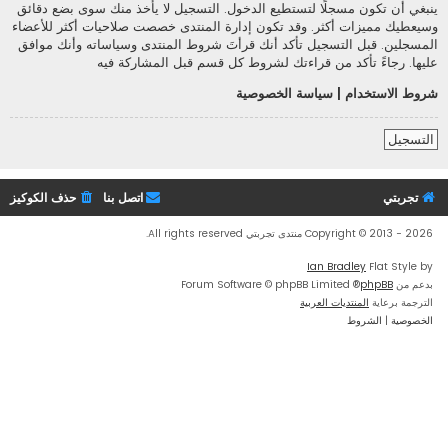
ينبغي أن تكون مسجلًا لتستطيع الدخول. التسجيل لا يأخذ منك سوى بضع دقائق
وسيعطيك مميزات أكثر. وقد تكون إدارة المنتدى خصصت صلاحيات أكثر للأعضاء
المسجلين. قبل التسجيل تأكد أنك قرأتَ شروط المنتدى وسياساته وأنك موافق
عليها. رجاءً تأكد من قراءتك لشروط كل قسم قبل المشاركة فيه
شروط الاستخدام
|
سياسة الخصوصية
التسجيل
تجربتي
اتصل بنا
حذف الكوكيز
Copyright © 2013 - 2026 منتدى تجربتي All rights reserved.
Ian Bradley
Flat Style by
بدعم من
phpBB
® Forum Software © phpBB Limited
الترجمة برعاية
المنتديات العربية
الخصوصية
|
الشروط