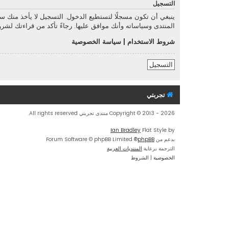
التسجيل
ينبغي أن تكون مسجلًا لتستطيع الدخول. التسجيل لا يأخذ منك 
المنتدى وسياساته وأنك موافق عليها. رجاءً تأكد من قراءتك لش
شروط الاستخدام
|
سياسة الخصوصية
التسجيل
تجربتي
Copyright © 2013 - 2026 منتدى تجربتي All rights reserved.
Ian Bradley
Flat Style by
بدعم من
phpBB
® Forum Software © phpBB Limited
الترجمة برعاية
المنتديات العربية
الخصوصية
|
الشروط