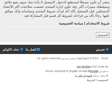
ينبغي أن تكون مسجلًا لتستطيع الدخول. التسجيل لا يأخذ منك سوى بضع دقائق
وسيعطيك مميزات أكثر. وقد تكون إدارة المنتدى خصصت صلاحيات أكثر للأعضاء
المسجلين. قبل التسجيل تأكد أنك قرأتَ شروط المنتدى وسياساته وأنك موافق
عليها. رجاءً تأكد من قراءتك لشروط كل قسم قبل المشاركة فيه
شروط الاستخدام
|
سياسة الخصوصية
التسجيل
تجربتي
اتصل بنا
حذف الكوكيز
Copyright © 2013 - 2026 منتدى تجربتي All rights reserved.
Ian Bradley
Flat Style by
بدعم من
phpBB
® Forum Software © phpBB Limited
الترجمة برعاية
المنتديات العربية
الخصوصية
|
الشروط