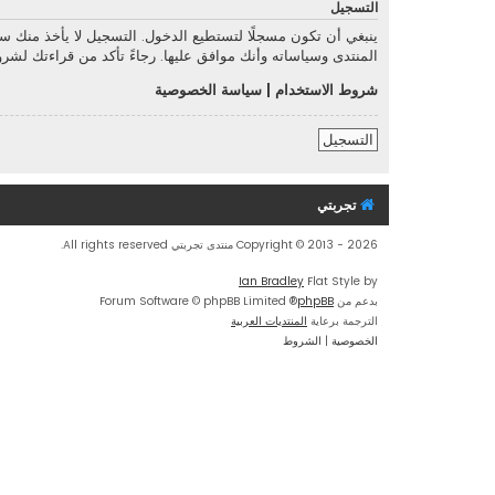
التسجيل
ينبغي أن تكون مسجلًا لتستطيع الدخول. التسجيل لا يأخذ منك 
المنتدى وسياساته وأنك موافق عليها. رجاءً تأكد من قراءتك لش
شروط الاستخدام
|
سياسة الخصوصية
التسجيل
تجربتي
Copyright © 2013 - 2026 منتدى تجربتي All rights reserved.
Ian Bradley
Flat Style by
بدعم من
phpBB
® Forum Software © phpBB Limited
الترجمة برعاية
المنتديات العربية
الخصوصية
|
الشروط