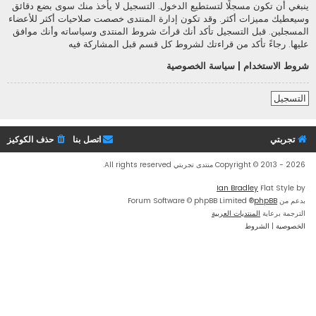
ينبغي أن تكون مسجلًا لتستطيع الدخول. التسجيل لا يأخذ منك سوى بضع دقائق
وسيعطيك مميزات أكثر. وقد تكون إدارة المنتدى خصصت صلاحيات أكثر للأعضاء
المسجلين. قبل التسجيل تأكد أنك قرأتَ شروط المنتدى وسياساته وأنك موافق
عليها. رجاءً تأكد من قراءتك لشروط كل قسم قبل المشاركة فيه
شروط الاستخدام
|
سياسة الخصوصية
التسجيل
تجربتي
اتصل بنا
حذف الكوكيز
Copyright © 2013 - 2026 منتدى تجربتي All rights reserved.
Ian Bradley
Flat Style by
بدعم من
phpBB
® Forum Software © phpBB Limited
الترجمة برعاية
المنتديات العربية
الخصوصية
|
الشروط