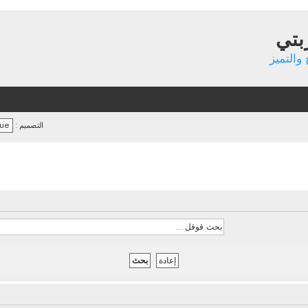
بتي
والتميز
التصميم :