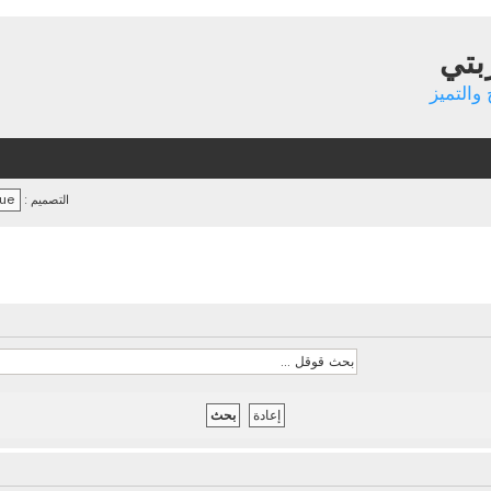
بتي
والتميز
التصميم :