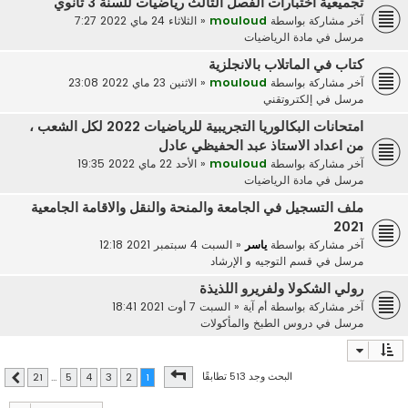
تجميعية اختبارات الفصل الثالث رياضيات للسنة 3 ثانوي
آخر مشاركة بواسطة
mouloud
«
الثلاثاء 24 ماي 2022 7:27
مرسل في
مادة الرياضيات
كتاب في الماتلاب بالانجلزية
آخر مشاركة بواسطة
mouloud
«
الاثنين 23 ماي 2022 23:08
مرسل في
إلكتروتقني
امتحانات البكالوريا التجريبية للرياضيات 2022 لكل الشعب ،
من اعداد الاستاذ عبد الحفيظي عادل
آخر مشاركة بواسطة
mouloud
«
الأحد 22 ماي 2022 19:35
مرسل في
مادة الرياضيات
ملف التسجيل في الجامعة والمنحة والنقل والاقامة الجامعية
2021
آخر مشاركة بواسطة
ياسر
«
السبت 4 سبتمبر 2021 12:18
مرسل في
قسم التوجيه و الإرشاد
رولي الشكولا ولفريرو اللذيذة
آخر مشاركة بواسطة
أم آية
«
السبت 7 أوت 2021 18:41
مرسل في
دروس الطبخ والمأكولات
صفحة
1
من
21
البحث وجد 513 تطابقًا
21
…
5
4
3
2
1
التالي