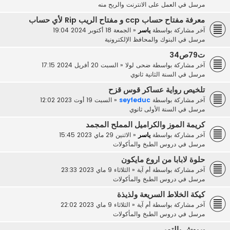
مرسل في
العمل على الانترنت والربح منه
معرفة مفتاح حساب ccp و مفتاح الريب Rip لأي حساب
آخر مشاركة بواسطة
ياسر
«
الجمعة 18 أكتوبر 2024 19:04
مرسل في
البنوك والمحافظ الإلكترونية
ت79ص34
آخر مشاركة بواسطة
ضحى لولا
«
السبت 20 أفريل 2024 17:15
مرسل في
السنة الثانية ثانوي
تلخيص رواية عساكر قوس قزح
آخر مشاركة بواسطة
seyfeduc
«
السبت 19 أوت 2023 12:02
مرسل في
السنة الأولى ثانوي
كريمة الموز والكراميل المملح المجمد
آخر مشاركة بواسطة
ياسر
«
الاثنين 29 ماي 2023 15:45
مرسل في
دروس الطبخ والمأكولات
حلوة لابابا من اروع مايكون
آخر مشاركة بواسطة
أم آية
«
الثلاثاء 9 ماي 2023 23:33
مرسل في
دروس الطبخ والمأكولات
كيكة الخلاط السريعة ولذيذة
آخر مشاركة بواسطة
أم آية
«
الثلاثاء 9 ماي 2023 22:02
مرسل في
دروس الطبخ والمأكولات
بريوش بالتمر