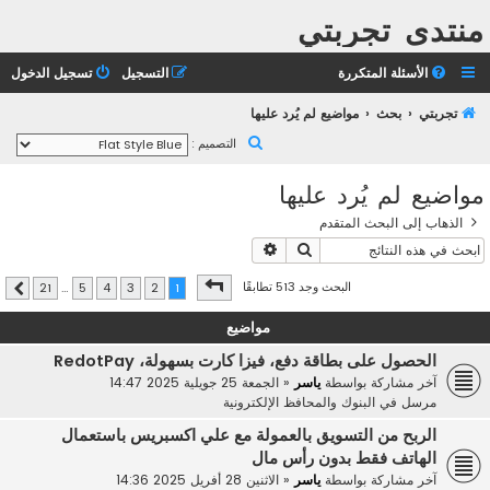
منتدى تجربتي
الأسئلة المتكررة
التسجيل
تسجيل الدخول
تجربتي
بحث
مواضيع لم يُرد عليها
ب
التصميم :
ح
مواضيع لم يُرد عليها
ث
الذهاب إلى البحث المتقدم
بحث
بحث متقدم
صفحة
1
من
21
البحث وجد 513 تطابقًا
21
…
5
4
3
2
1
التالي
مواضيع
الحصول على بطاقة دفع، فيزا كارت بسهولة، RedotPay
آخر مشاركة بواسطة
ياسر
«
الجمعة 25 جويلية 2025 14:47
مرسل في
البنوك والمحافظ الإلكترونية
الربح من التسويق بالعمولة مع علي اكسبريس باستعمال
الهاتف فقط بدون رأس مال
آخر مشاركة بواسطة
ياسر
«
الاثنين 28 أفريل 2025 14:36