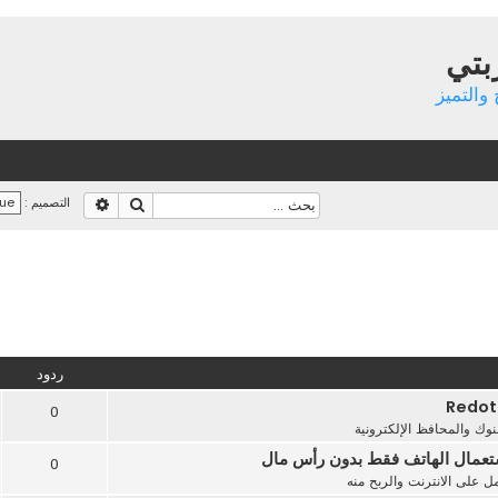
بتي
والتميز
بحث
بحث متقدم
التصميم :
ردود
0
بنوك والمحافظ الإلكترونية
ستعمال الهاتف فقط بدون رأس مال
0
ل على الانترنت والربح منه