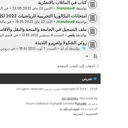
كتاب في الماتلاب بالانجلزية
بواسطة
mouloud
»
الاثنين 23 ماي 2022 23:08
» في
إل
امتحانات البكالوريا التجريبية للرياضيات 2022 لكل الشعب ، من اعداد الاستاذ عبد الحفيظي عادل
بواسطة
mouloud
»
الأحد 22 ماي 2022 19:35
» في
مادة
ملف التسجيل في الجامعة والمنحة والنقل والاقامة الج
بواسطة
ياسر
»
السبت 4 سبتمبر 2021 12:18
» في
قسم التوج
رولي الشكولا ولفريرو اللذيذة
بواسطة
أم آية
»
السبت 7 أوت 2021 18:41
» في
دروس ا
الذهاب إلى البحث المتقدم
تجربتي
Copyright © 2013 - 2026 منتدى تجربتي All rights reserved.
Ian Bradley
Flat Style by
بدعم من
phpBB
® Forum Software © phpBB Limited
الترجمة برعاية
المنتديات العربية
الخصوصية
|
الشروط