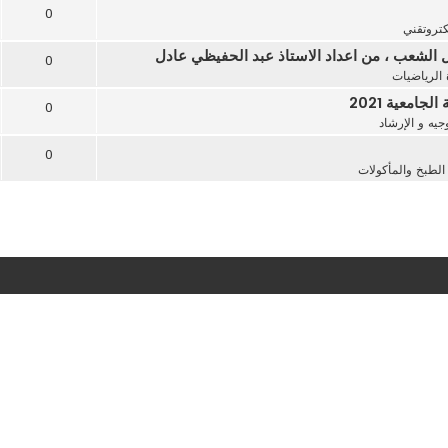
0
كتروتقني
0
 الرياضيات
امعية 2021
0
يه و الإرشاد
0
لطبخ والمأكولات