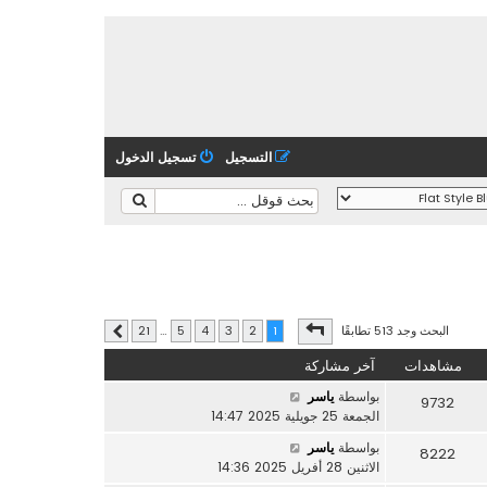
التسجيل
تسجيل الدخول
صفحة
1
من
21
البحث وجد 513 تطابقًا
21
…
5
4
3
2
1
التالي
مشاهدات
آخر مشاركة
بواسطة
ياسر
9732
الجمعة 25 جويلية 2025 14:47
بواسطة
ياسر
8222
الاثنين 28 أفريل 2025 14:36