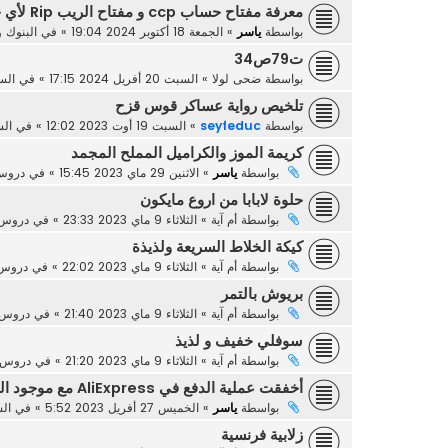
معرفة مفتاح حساب ccp و مفتاح الريب Rip لأي حساب
بواسطة
ياسر
»
الجمعة 18 أكتوبر 2024 19:04
» في
البنوك و
ت79ص34
بواسطة
ضحى لولا
»
السبت 20 أفريل 2024 17:15
» في
السن
تلخيص رواية عساكر قوس قزح
بواسطة
seyfeduc
»
السبت 19 أوت 2023 12:02
» في
الس
كريمة الموز والكراميل المملح المجمد
بواسطة
ياسر
»
الاثنين 29 ماي 2023 15:45
» في
دروس 
حلوة لابابا من اروع مايكون
بواسطة
أم آية
»
الثلاثاء 9 ماي 2023 23:33
» في
دروس 
كيكة الخلاط السريعة ولذيذة
بواسطة
أم آية
»
الثلاثاء 9 ماي 2023 22:02
» في
دروس 
بريوش بالتمر
بواسطة
أم آية
»
الثلاثاء 9 ماي 2023 21:40
» في
دروس ا
سوفلي خفيف و لذيذ
بواسطة
أم آية
»
الثلاثاء 9 ماي 2023 21:20
» في
دروس ا
أخفقت عملية الدفع في AliExpress مع موجود المال في البطاقة
بواسطة
ياسر
»
الخميس 27 أفريل 2023 5:52
» في
الش
زلابية فرنسية