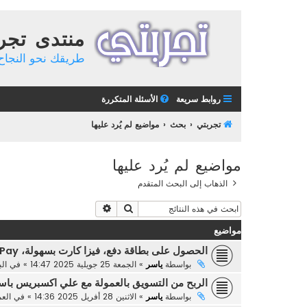
منتدى تجر
طريقك نحو النجاح 
روابط سريعة
الأسئلة المتكررة
تجربتي
بحث
مواضيع لم يُرد عليها
مواضيع لم يُرد عليها
الذهاب إلى البحث المتقدم
بحث
بحث متقدم
مواضيع
الحصول على بطاقة دفع، فيزا كارت بسهولة، RedotPay
بواسطة
ياسر
»
الجمعة 25 جويلية 2025 14:47
» في
ال
الربح من التسويق بالعمولة مع علي اكسبريس با
بواسطة
ياسر
»
الاثنين 28 أفريل 2025 14:36
» في
العم