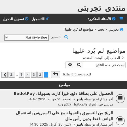
منتدى تجربتي
الأسئلة المتكررة
التسجيل
تسجيل الدخول
تجربتي
بحث
مواضيع لم يُرد عليها
ب
التصميم :
ح
مواضيع لم يُرد عليها
ث
الذهاب إلى البحث المتقدم
بحث
بحث متقدم
صفحة
1
من
21
البحث وجد 513 تطابقًا
21
…
5
4
3
2
1
التالي
مواضيع
الحصول على بطاقة دفع، فيزا كارت بسهولة، RedotPay
آخر مشاركة بواسطة
ياسر
«
الجمعة 25 جويلية 2025 14:47
مرسل في
البنوك والمحافظ الإلكترونية
الربح من التسويق بالعمولة مع علي اكسبريس باستعمال
الهاتف فقط بدون رأس مال
آخر مشاركة بواسطة
ياسر
«
الاثنين 28 أفريل 2025 14:36