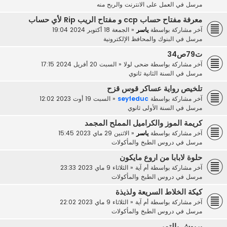
مرسل في
العمل على الانترنت والربح منه
معرفة مفتاح حساب ccp و مفتاح الريب Rip لأي حساب
آخر مشاركة بواسطة
ياسر
«
الجمعة 18 أكتوبر 2024 19:04
مرسل في
البنوك والمحافظ الإلكترونية
ت79ص34
آخر مشاركة بواسطة
ضحى لولا
«
السبت 20 أفريل 2024 17:15
مرسل في
السنة الثانية ثانوي
تلخيص رواية عساكر قوس قزح
آخر مشاركة بواسطة
seyfeduc
«
السبت 19 أوت 2023 12:02
مرسل في
السنة الأولى ثانوي
كريمة الموز والكراميل المملح المجمد
آخر مشاركة بواسطة
ياسر
«
الاثنين 29 ماي 2023 15:45
مرسل في
دروس الطبخ والمأكولات
حلوة لابابا من اروع مايكون
آخر مشاركة بواسطة
أم آية
«
الثلاثاء 9 ماي 2023 23:33
مرسل في
دروس الطبخ والمأكولات
كيكة الخلاط السريعة ولذيذة
آخر مشاركة بواسطة
أم آية
«
الثلاثاء 9 ماي 2023 22:02
مرسل في
دروس الطبخ والمأكولات
بريوش بالتمر