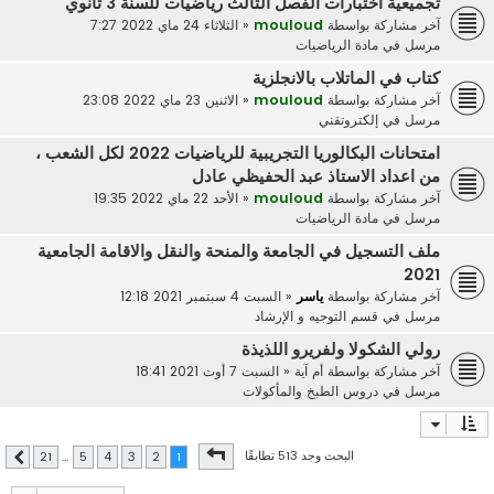
تجميعية اختبارات الفصل الثالث رياضيات للسنة 3 ثانوي
آخر مشاركة بواسطة
mouloud
«
الثلاثاء 24 ماي 2022 7:27
مرسل في
مادة الرياضيات
كتاب في الماتلاب بالانجلزية
آخر مشاركة بواسطة
mouloud
«
الاثنين 23 ماي 2022 23:08
مرسل في
إلكتروتقني
امتحانات البكالوريا التجريبية للرياضيات 2022 لكل الشعب ،
من اعداد الاستاذ عبد الحفيظي عادل
آخر مشاركة بواسطة
mouloud
«
الأحد 22 ماي 2022 19:35
مرسل في
مادة الرياضيات
ملف التسجيل في الجامعة والمنحة والنقل والاقامة الجامعية
2021
آخر مشاركة بواسطة
ياسر
«
السبت 4 سبتمبر 2021 12:18
مرسل في
قسم التوجيه و الإرشاد
رولي الشكولا ولفريرو اللذيذة
آخر مشاركة بواسطة
أم آية
«
السبت 7 أوت 2021 18:41
مرسل في
دروس الطبخ والمأكولات
صفحة
1
من
21
البحث وجد 513 تطابقًا
21
…
5
4
3
2
1
التالي