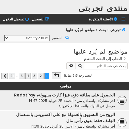
منتدى تجربتي
الأسئلة المتكررة
التسجيل
تسجيل الدخول
تجربتي
بحث
مواضيع لم يُرد عليها
ب
التصميم :
ح
مواضيع لم يُرد عليها
ث
الذهاب إلى البحث المتقدم
بحث
بحث متقدم
صفحة
1
من
21
البحث وجد 513 تطابقًا
21
…
5
4
3
2
1
التالي
مواضيع
الحصول على بطاقة دفع، فيزا كارت بسهولة، RedotPay
آخر مشاركة بواسطة
ياسر
«
الجمعة 25 جويلية 2025 14:47
مرسل في
البنوك والمحافظ الإلكترونية
الربح من التسويق بالعمولة مع علي اكسبريس باستعمال
الهاتف فقط بدون رأس مال
آخر مشاركة بواسطة
ياسر
«
الاثنين 28 أفريل 2025 14:36