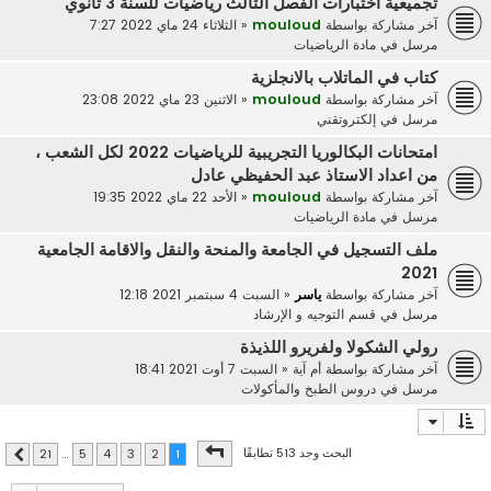
تجميعية اختبارات الفصل الثالث رياضيات للسنة 3 ثانوي
آخر مشاركة بواسطة
mouloud
«
الثلاثاء 24 ماي 2022 7:27
مرسل في
مادة الرياضيات
كتاب في الماتلاب بالانجلزية
آخر مشاركة بواسطة
mouloud
«
الاثنين 23 ماي 2022 23:08
مرسل في
إلكتروتقني
امتحانات البكالوريا التجريبية للرياضيات 2022 لكل الشعب ،
من اعداد الاستاذ عبد الحفيظي عادل
آخر مشاركة بواسطة
mouloud
«
الأحد 22 ماي 2022 19:35
مرسل في
مادة الرياضيات
ملف التسجيل في الجامعة والمنحة والنقل والاقامة الجامعية
2021
آخر مشاركة بواسطة
ياسر
«
السبت 4 سبتمبر 2021 12:18
مرسل في
قسم التوجيه و الإرشاد
رولي الشكولا ولفريرو اللذيذة
آخر مشاركة بواسطة
أم آية
«
السبت 7 أوت 2021 18:41
مرسل في
دروس الطبخ والمأكولات
صفحة
1
من
21
البحث وجد 513 تطابقًا
21
…
5
4
3
2
1
التالي