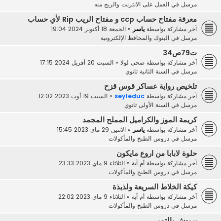
مرسل في
العمل على الانترنت والربح منه
معرفة مفتاح حساب ccp و مفتاح الريب Rip لأي حساب
آخر مشاركة بواسطة
ياسر
«
الجمعة 18 أكتوبر 2024 19:04
مرسل في
البنوك والمحافظ الإلكترونية
ت79ص34
آخر مشاركة بواسطة
ضحى لولا
«
السبت 20 أفريل 2024 17:15
مرسل في
السنة الثانية ثانوي
تلخيص رواية عساكر قوس قزح
آخر مشاركة بواسطة
seyfeduc
«
السبت 19 أوت 2023 12:02
مرسل في
السنة الأولى ثانوي
كريمة الموز والكراميل المملح المجمد
آخر مشاركة بواسطة
ياسر
«
الاثنين 29 ماي 2023 15:45
مرسل في
دروس الطبخ والمأكولات
حلوة لابابا من اروع مايكون
آخر مشاركة بواسطة
أم آية
«
الثلاثاء 9 ماي 2023 23:33
مرسل في
دروس الطبخ والمأكولات
كيكة الخلاط السريعة ولذيذة
آخر مشاركة بواسطة
أم آية
«
الثلاثاء 9 ماي 2023 22:02
مرسل في
دروس الطبخ والمأكولات
بريوش بالتمر