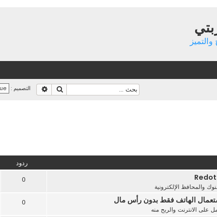
بتي
والتميز
بحث
بحث متقدم
التصميم :
ردود
0
بنوك والمحافظ الإلكترونية
ستعمال الهاتف فقط بدون رأس مال
0
ل على الانترنت والربح منه