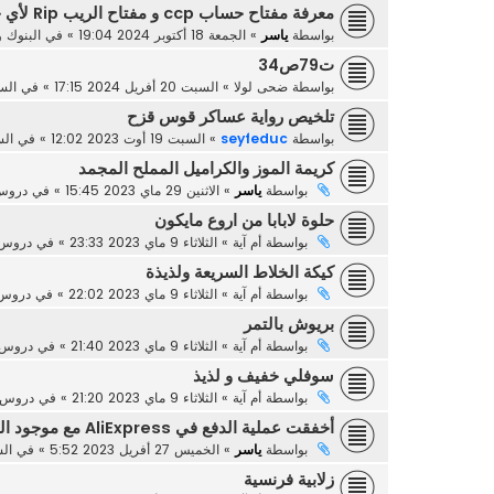
معرفة مفتاح حساب ccp و مفتاح الريب Rip لأي حساب
بواسطة
ياسر
»
الجمعة 18 أكتوبر 2024 19:04
» في
البنوك و
ت79ص34
بواسطة
ضحى لولا
»
السبت 20 أفريل 2024 17:15
» في
السن
تلخيص رواية عساكر قوس قزح
بواسطة
seyfeduc
»
السبت 19 أوت 2023 12:02
» في
الس
كريمة الموز والكراميل المملح المجمد
بواسطة
ياسر
»
الاثنين 29 ماي 2023 15:45
» في
دروس 
حلوة لابابا من اروع مايكون
بواسطة
أم آية
»
الثلاثاء 9 ماي 2023 23:33
» في
دروس 
كيكة الخلاط السريعة ولذيذة
بواسطة
أم آية
»
الثلاثاء 9 ماي 2023 22:02
» في
دروس 
بريوش بالتمر
بواسطة
أم آية
»
الثلاثاء 9 ماي 2023 21:40
» في
دروس ا
سوفلي خفيف و لذيذ
بواسطة
أم آية
»
الثلاثاء 9 ماي 2023 21:20
» في
دروس ا
أخفقت عملية الدفع في AliExpress مع موجود المال في البطاقة
بواسطة
ياسر
»
الخميس 27 أفريل 2023 5:52
» في
الش
زلابية فرنسية