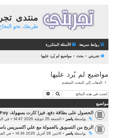
منتدى تجر
طريقك نحو النجاح 
روابط سريعة
الأسئلة المتكررة
تجربتي
بحث
مواضيع لم يُرد عليها
مواضيع لم يُرد عليها
الذهاب إلى البحث المتقدم
بحث
بحث متقدم
مواضيع
الحصول على بطاقة دفع، فيزا كارت بسهولة، RedotPay
بواسطة
ياسر
»
الجمعة 25 جويلية 2025 14:47
» في
ال
الربح من التسويق بالعمولة مع علي اكسبريس با
بواسطة
ياسر
»
الاثنين 28 أفريل 2025 14:36
» في
العم