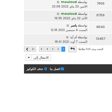
بواسطة
mouloud
7656
الاثنين 23 ماي 2022 23:08
بواسطة
mouloud
8759
الأحد 22 ماي 2022 19:35
بواسطة
ياسر
9840
السبت 4 سبتمبر 2021 12:18
بواسطة
أم آية
13487
السبت 7 أوت 2021 18:41
صفحة
1
من
21
البحث وجد 513 تطابقًا
21
…
5
4
3
2
1
التالي
الانتقال إلى
اتصل بنا
حذف الكوكيز