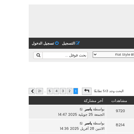
التسجيل
تسجيل الدخول
صفحة
1
من
21
البحث وجد 513 تطابقًا
21
…
5
4
3
2
1
التالي
مشاهدات
آخر مشاركة
بواسطة
ياسر
9720
الجمعة 25 جويلية 2025 14:47
بواسطة
ياسر
8214
الاثنين 28 أفريل 2025 14:36