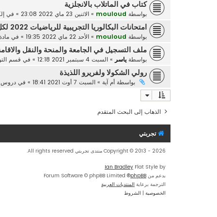
كتاب في الماتلاب بالانجلزية
بواسطة
mouloud
»
الاثنين 23 ماي 2022 23:08
» في
إل
امتحانات البكالوريا التجريبية للرياضيات 2022 لكل الشعب ، من اعداد الاستاذ عبد الحفيظي عادل
بواسطة
mouloud
»
الأحد 22 ماي 2022 19:35
» في
مادة
ملف التسجيل في الجامعة والمنحة والنقل والاقامة الج
بواسطة
ياسر
»
السبت 4 سبتمبر 2021 12:18
» في
قسم التوج
رولي الشكولا ولفريرو اللذيذة
بواسطة
أم آية
»
السبت 7 أوت 2021 18:41
» في
دروس ا
الذهاب إلى البحث المتقدم
تجربتي
Copyright © 2013 - 2026 منتدى تجربتي All rights reserved.
Ian Bradley
Flat Style by
بدعم من
phpBB
® Forum Software © phpBB Limited
الترجمة برعاية
المنتديات العربية
الخصوصية
|
الشروط