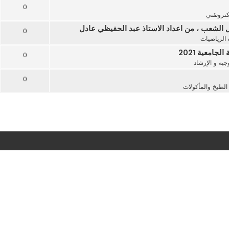
0
كتروتقني
0
 الرياضيات
امعية 2021
0
يه و الإرشاد
0
لطبخ والمأكولات