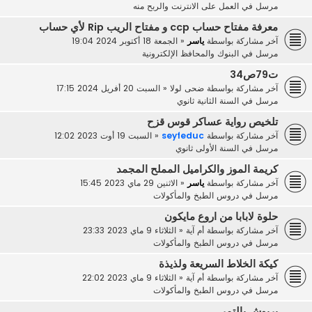
مرسل في
العمل على الانترنت والربح منه
معرفة مفتاح حساب ccp و مفتاح الريب Rip لأي حساب
آخر مشاركة بواسطة
ياسر
«
الجمعة 18 أكتوبر 2024 19:04
مرسل في
البنوك والمحافظ الإلكترونية
ت79ص34
آخر مشاركة بواسطة
ضحى لولا
«
السبت 20 أفريل 2024 17:15
مرسل في
السنة الثانية ثانوي
تلخيص رواية عساكر قوس قزح
آخر مشاركة بواسطة
seyfeduc
«
السبت 19 أوت 2023 12:02
مرسل في
السنة الأولى ثانوي
كريمة الموز والكراميل المملح المجمد
آخر مشاركة بواسطة
ياسر
«
الاثنين 29 ماي 2023 15:45
مرسل في
دروس الطبخ والمأكولات
حلوة لابابا من اروع مايكون
آخر مشاركة بواسطة
أم آية
«
الثلاثاء 9 ماي 2023 23:33
مرسل في
دروس الطبخ والمأكولات
كيكة الخلاط السريعة ولذيذة
آخر مشاركة بواسطة
أم آية
«
الثلاثاء 9 ماي 2023 22:02
مرسل في
دروس الطبخ والمأكولات
بريوش بالتمر