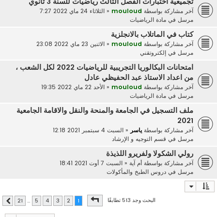
تجميعية اختبارات الفصل الثالث رياضيات للسنة 3 ثانوي
آخر مشاركة بواسطة
mouloud
«
الثلاثاء 24 ماي 2022 7:27
مرسل في
مادة الرياضيات
كتاب في الماتلاب بالانجلزية
آخر مشاركة بواسطة
mouloud
«
الاثنين 23 ماي 2022 23:08
مرسل في
إلكتروتقني
امتحانات البكالوريا التجريبية للرياضيات 2022 لكل الشعب ،
من اعداد الاستاذ عبد الحفيظي عادل
آخر مشاركة بواسطة
mouloud
«
الأحد 22 ماي 2022 19:35
مرسل في
مادة الرياضيات
ملف التسجيل في الجامعة والمنحة والنقل والاقامة الجامعية
2021
آخر مشاركة بواسطة
ياسر
«
السبت 4 سبتمبر 2021 12:18
مرسل في
قسم التوجيه و الإرشاد
رولي الشكولا ولفريرو اللذيذة
آخر مشاركة بواسطة
أم آية
«
السبت 7 أوت 2021 18:41
مرسل في
دروس الطبخ والمأكولات
صفحة
1
من
21
البحث وجد 513 تطابقًا
21
…
5
4
3
2
1
التالي