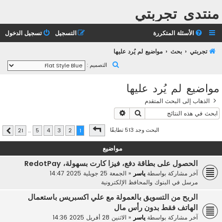
منتدى تجربتي
الأسئلة المتكررة
التسجيل
تسجيل الدخول
تجربتي
بحث
مواضيع لم يُرد عليها
ب
التصميم :
ح
مواضيع لم يُرد عليها
ث
الذهاب إلى البحث المتقدم
بحث
بحث متقدم
صفحة
1
من
21
البحث وجد 513 تطابقًا
21
…
5
4
3
2
1
التالي
مواضيع
الحصول على بطاقة دفع، فيزا كارت بسهولة، RedotPay
آخر مشاركة بواسطة
ياسر
«
الجمعة 25 جويلية 2025 14:47
مرسل في
البنوك والمحافظ الإلكترونية
الربح من التسويق بالعمولة مع علي اكسبريس باستعمال
الهاتف فقط بدون رأس مال
آخر مشاركة بواسطة
ياسر
«
الاثنين 28 أفريل 2025 14:36